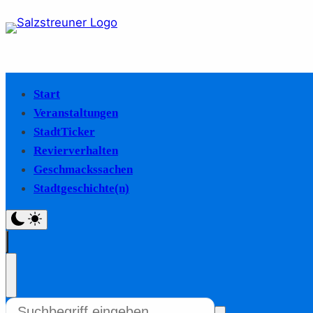
Start
Veranstaltungen
StadtTicker
Revierverhalten
Geschmackssachen
Stadtgeschichte(n)