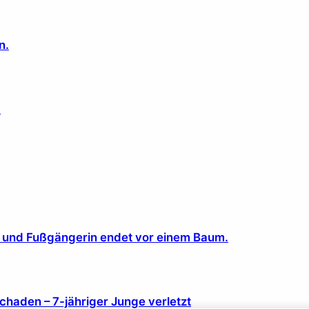
n.
.
w und Fußgängerin endet vor einem Baum.
chaden – 7-jähriger Junge verletzt