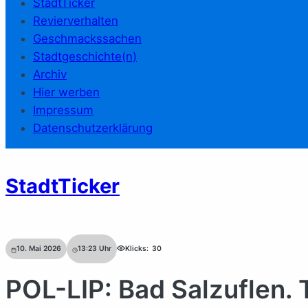
StadtTicker
Revierverhalten
Geschmackssachen
Stadtgeschichte(n)
Archiv
Hier werben
Impressum
Datenschutzerklärung
StadtTicker
10. Mai 2026
13:23
Uhr
Klicks:
30
POL-LIP: Bad Salzuflen.