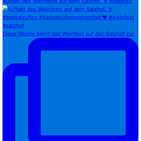
Auftakt des Weinfests auf dem Salzhof. 🍷 #badsalz
Diese Woche kehrt das Weinfest auf den Salzhof zur