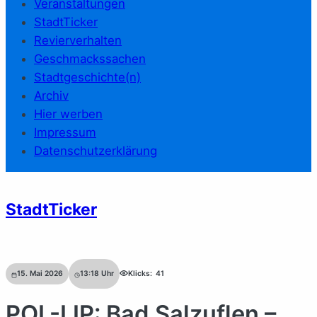
Veranstaltungen
StadtTicker
Revierverhalten
Geschmackssachen
Stadtgeschichte(n)
Archiv
Hier werben
Impressum
Datenschutzerklärung
StadtTicker
15. Mai 2026
13:18
Uhr
Klicks:
41
POL-LIP: Bad Salzuflen –