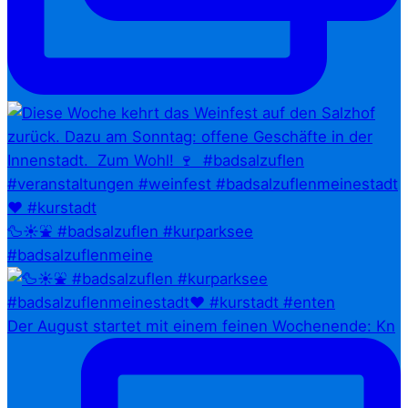
🦆☀️⛲ #badsalzuflen #kurparksee
#badsalzuflenmeine
Der August startet mit einem feinen Wochenende: Kn