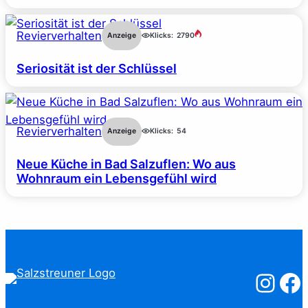
Revierverhalten
Anzeige
Klicks:
2790
Seriosität ist der Schlüssel
Revierverhalten
Anzeige
Klicks:
54
Neue Küche in Bad Salzuflen: Wo aus
Wohnraum ein Lebensgefühl wird
Salzstreuner
Salzst