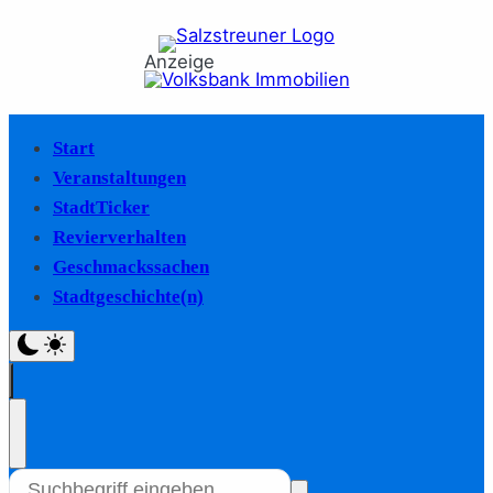
Anzeige
Start
Veranstaltungen
StadtTicker
Revierverhalten
Geschmackssachen
Stadtgeschichte(n)