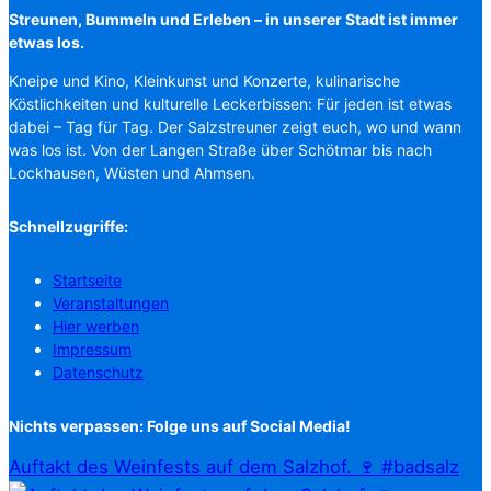
Streunen, Bummeln und Erleben – in unserer Stadt ist immer
etwas los.
Kneipe und Kino, Kleinkunst und Konzerte, kulinarische
Köstlichkeiten und kulturelle Leckerbissen: Für jeden ist etwas
dabei – Tag für Tag. Der Salzstreuner zeigt euch, wo und wann
was los ist. Von der Langen Straße über Schötmar bis nach
Lockhausen, Wüsten und Ahmsen.
Schnellzugriffe:
Startseite
Veranstaltungen
Hier werben
Impressum
Datenschutz
Nichts verpassen: Folge uns auf Social Media!
Auftakt des Weinfests auf dem Salzhof. 🍷 #badsalz