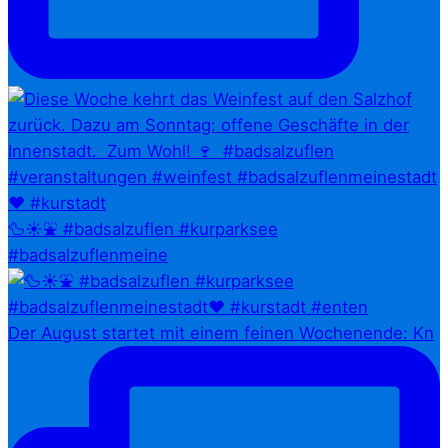
🦆☀️⛲ #badsalzuflen #kurparksee
#badsalzuflenmeine
Der August startet mit einem feinen Wochenende: Kn