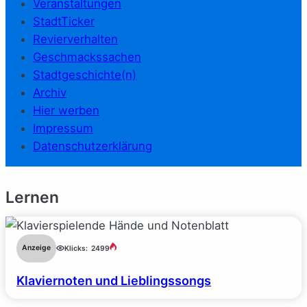
Veranstaltungen
StadtTicker
Revierverhalten
Geschmackssachen
Stadtgeschichte(n)
Archiv
Hier werben
Impressum
Datenschutzerklärung
Lernen
Anzeige
Klicks:
2499
Klaviernoten und Lieblingssongs