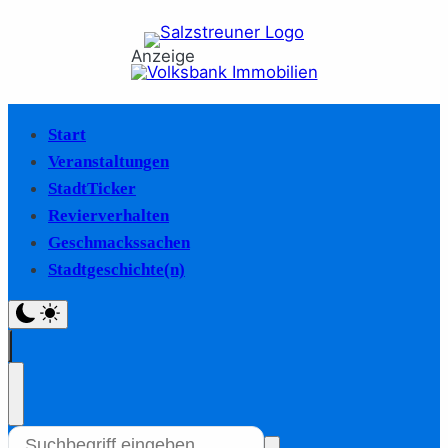
Anzeige
Start
Veranstaltungen
StadtTicker
Revierverhalten
Geschmackssachen
Stadtgeschichte(n)