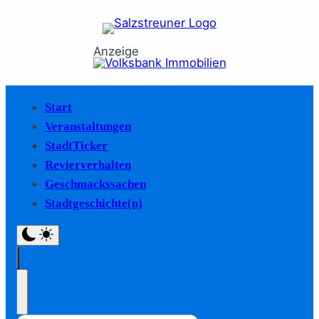
Anzeige
Start
Veranstaltungen
StadtTicker
Revierverhalten
Geschmackssachen
Stadtgeschichte(n)