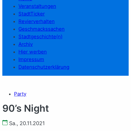
Veranstaltungen
StadtTicker
Revierverhalten
Geschmackssachen
Stadtgeschichte(n)
Archiv
Hier werben
Impressum
Datenschutzerklärung
Party
90’s Night
Sa., 20.11.2021