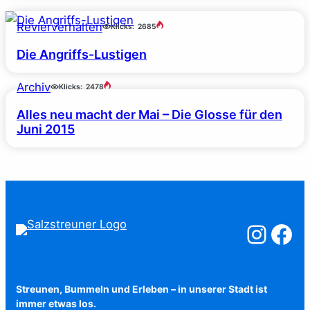
Revierverhalten
Klicks:
2685
Die Angriffs-Lustigen
Archiv
Klicks:
2478
Alles neu macht der Mai – Die Glosse für den
Juni 2015
Salzstreuner a
Salzstreu
Streunen, Bummeln und Erleben – in unserer Stadt ist
immer etwas los.