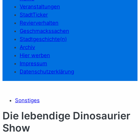
Veranstaltungen
StadtTicker
Revierverhalten
Geschmackssachen
Stadtgeschichte(n)
Archiv
Hier werben
Impressum
Datenschutzerklärung
Sonstiges
Die lebendige Dinosaurier
Show