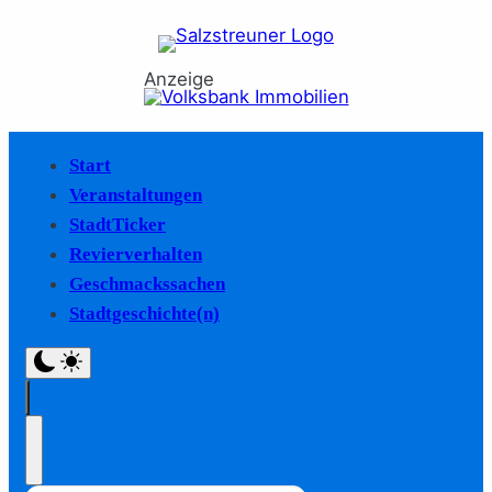
Anzeige
Start
Veranstaltungen
StadtTicker
Revierverhalten
Geschmackssachen
Stadtgeschichte(n)