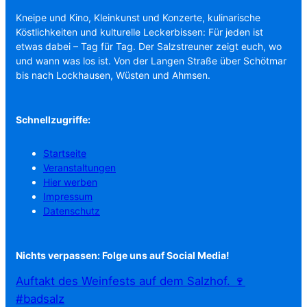
Kneipe und Kino, Kleinkunst und Konzerte, kulinarische
Köstlichkeiten und kulturelle Leckerbissen: Für jeden ist
etwas dabei – Tag für Tag. Der Salzstreuner zeigt euch, wo
und wann was los ist. Von der Langen Straße über Schötmar
bis nach Lockhausen, Wüsten und Ahmsen.
Schnellzugriffe:
Startseite
Veranstaltungen
Hier werben
Impressum
Datenschutz
Nichts verpassen: Folge uns auf Social Media!
Auftakt des Weinfests auf dem Salzhof. 🍷
#badsalz