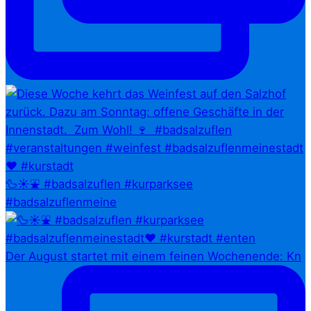
🦆☀️⛲ #badsalzuflen #kurparksee
#badsalzuflenmeine
Der August startet mit einem feinen Wochenende: Kn