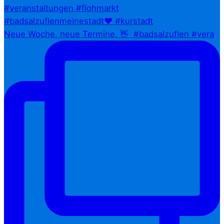
Neue Woche, neue Termine. 👋⁠ ⁠ #badsalzuflen #vera