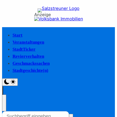
Anzeige
Start
Veranstaltungen
StadtTicker
Revierverhalten
Geschmackssachen
Stadtgeschichte(n)