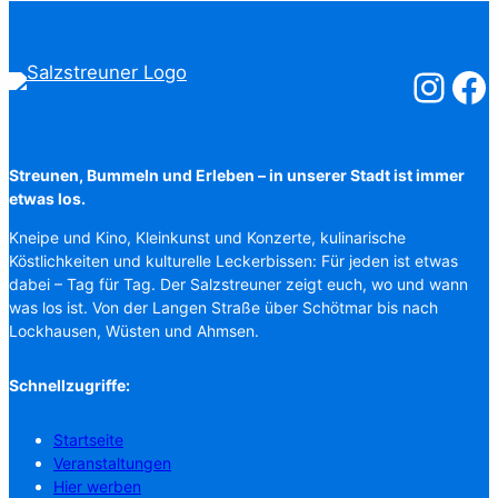
Salzstreuner
Salzst
Streunen, Bummeln und Erleben – in unserer Stadt ist immer
etwas los.
Kneipe und Kino, Kleinkunst und Konzerte, kulinarische
Köstlichkeiten und kulturelle Leckerbissen: Für jeden ist etwas
dabei – Tag für Tag. Der Salzstreuner zeigt euch, wo und wann
was los ist. Von der Langen Straße über Schötmar bis nach
Lockhausen, Wüsten und Ahmsen.
Schnellzugriffe:
Startseite
Veranstaltungen
Hier werben