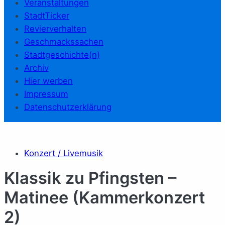
Veranstaltungen
StadtTicker
Revierverhalten
Geschmackssachen
Stadtgeschichte(n)
Archiv
Hier werben
Impressum
Datenschutzerklärung
Konzert / Livemusik
Klassik zu Pfingsten –
Matinee (Kammerkonzert
2)