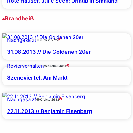
Rote Häuser, stille Seen: Urlaub in Småland
Brandheiß
Nachgesalzt
Klicks:
2722
31.08.2013 // Die Goldenen 20er
Revierverhalten
Klicks:
4311
Szeneviertel: Am Markt
Nachgesalzt
Klicks:
2632
22.11.2013 // Benjamin Eisenberg