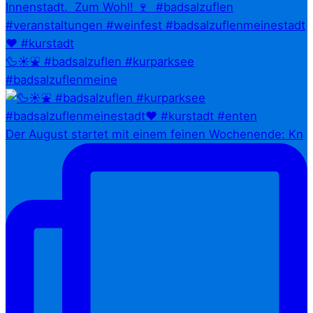
🦆☀️⛲ #badsalzuflen #kurparksee
#badsalzuflenmeine
Der August startet mit einem feinen Wochenende: Kn