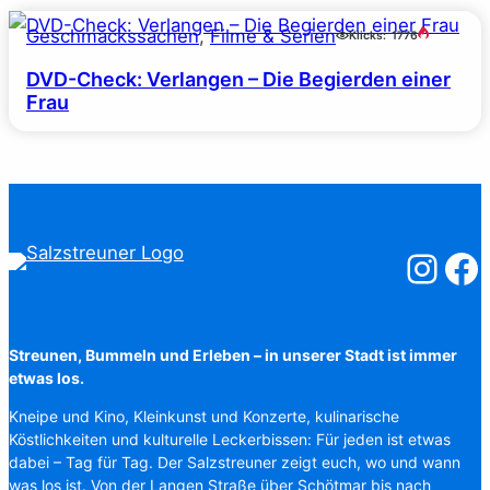
Geschmackssachen
, 
Filme & Serien
Klicks:
1776
DVD-Check: Verlangen – Die Begierden einer
Frau
Salzstreuner
Salzst
Streunen, Bummeln und Erleben – in unserer Stadt ist immer
etwas los.
Kneipe und Kino, Kleinkunst und Konzerte, kulinarische
Köstlichkeiten und kulturelle Leckerbissen: Für jeden ist etwas
dabei – Tag für Tag. Der Salzstreuner zeigt euch, wo und wann
was los ist. Von der Langen Straße über Schötmar bis nach