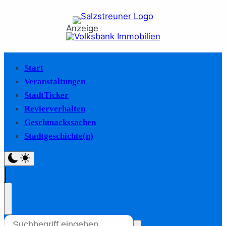
Anzeige
Start
Veranstaltungen
StadtTicker
Revierverhalten
Geschmackssachen
Stadtgeschichte(n)