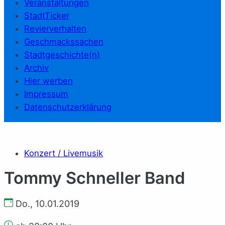
Veranstaltungen
StadtTicker
Revierverhalten
Geschmackssachen
Stadtgeschichte(n)
Archiv
Hier werben
Impressum
Datenschutzerklärung
Konzert / Livemusik
Tommy Schneller Band
Do., 10.01.2019