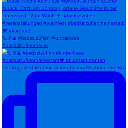
🦆☀️⛲ #badsalzuflen #kurparksee
#badsalzuflenmeine
Der August startet mit einem feinen Wochenende: Kn