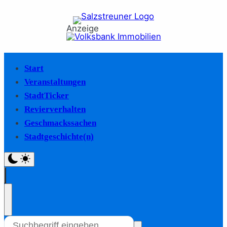
Anzeige
Start
Veranstaltungen
StadtTicker
Revierverhalten
Geschmackssachen
Stadtgeschichte(n)