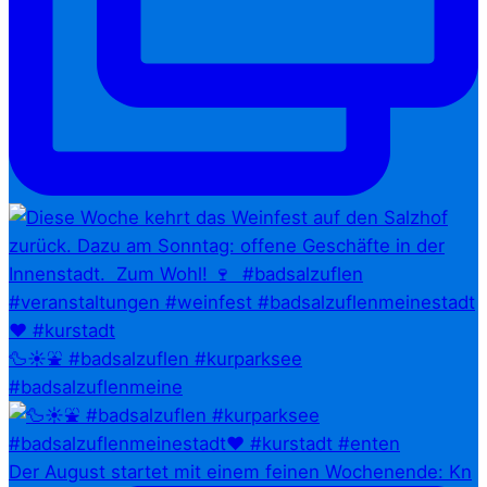
🦆☀️⛲ #badsalzuflen #kurparksee
#badsalzuflenmeine
Der August startet mit einem feinen Wochenende: Kn