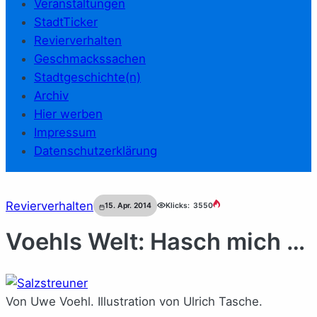
Veranstaltungen
StadtTicker
Revierverhalten
Geschmackssachen
Stadtgeschichte(n)
Archiv
Hier werben
Impressum
Datenschutzerklärung
Revierverhalten
15. Apr. 2014
Klicks:
3550
Voehls Welt: Hasch mich …
Von Uwe Voehl. Illustration von Ulrich Tasche.