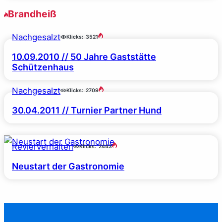
Brandheiß
Nachgesalzt
Klicks:
3521
10.09.2010 // 50 Jahre Gaststätte
Schützenhaus
Nachgesalzt
Klicks:
2709
30.04.2011 // Turnier Partner Hund
Revierverhalten
Klicks:
2443
Neustart der Gastronomie