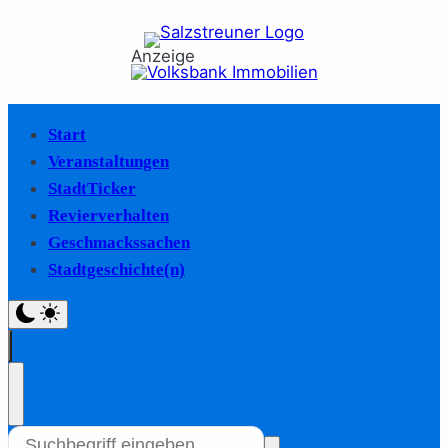
Anzeige
Start
Veranstaltungen
StadtTicker
Revierverhalten
Geschmackssachen
Stadtgeschichte(n)