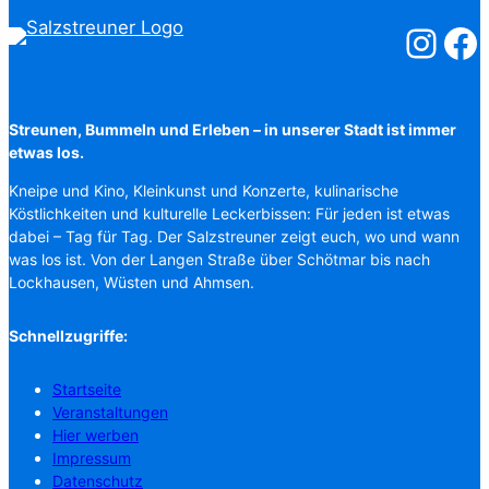
Salzstreuner
Salzst
Streunen, Bummeln und Erleben – in unserer Stadt ist immer
etwas los.
Kneipe und Kino, Kleinkunst und Konzerte, kulinarische
Köstlichkeiten und kulturelle Leckerbissen: Für jeden ist etwas
dabei – Tag für Tag. Der Salzstreuner zeigt euch, wo und wann
was los ist. Von der Langen Straße über Schötmar bis nach
Lockhausen, Wüsten und Ahmsen.
Schnellzugriffe:
Startseite
Veranstaltungen
Hier werben
Impressum
Datenschutz