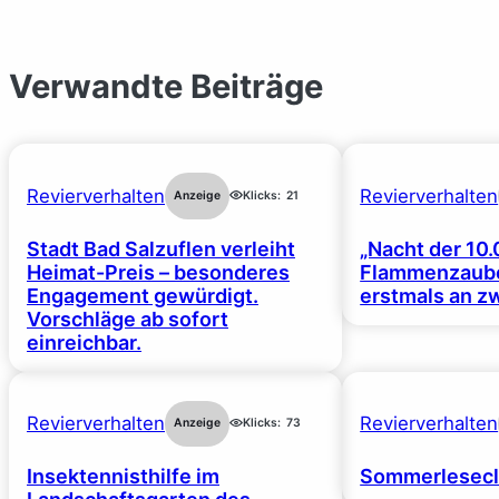
Verwandte Beiträge
Revierverhalten
Revierverhalten
Anzeige
Klicks:
21
Stadt Bad Salzuflen verleiht
„Nacht der 10.
Heimat-Preis – besonderes
Flammenzaube
Engagement gewürdigt.
erstmals an z
Vorschläge ab sofort
einreichbar.
Revierverhalten
Revierverhalten
Anzeige
Klicks:
73
Insektennisthilfe im
Sommerlesecl