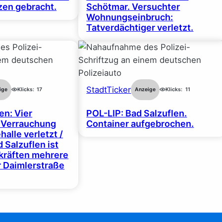
en gebracht.
Schötmar. Versuchter
Wohnungseinbruch:
Tatverdächtiger verletzt.
StadtTicker
ige
Klicks:
17
Anzeige
Klicks:
11
en: Vier
POL-LIP: Bad Salzuflen.
 Verrauchung
Container aufgebrochen.
halle verletzt /
 Salzuflen ist
zkräften mehrere
r Daimlerstraße