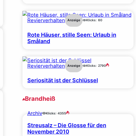
Revierverhalten
Anzeige
Klicks:
60
Rote Häuser, stille Seen: Urlaub in
Småland
Revierverhalten
Anzeige
Klicks:
2790
Seriosität ist der Schlüssel
Brandheiß
Archiv
Klicks:
4355
Streusalz – Die Glosse für den
November 2010