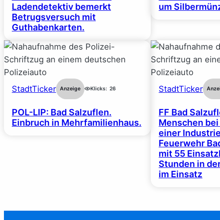
Ladendetektiv bemerkt
um Silbermünz
Betrugsversuch mit
Guthabenkarten.
StadtTicker
StadtTicker
Anzeige
Klicks:
26
Anze
POL-LIP: Bad Salzuflen.
FF Bad Salzufl
Einbruch in Mehrfamilienhaus.
Menschen bei
einer Industrie
Feuerwehr Bad
mit 55 Einsat
Stunden in de
im Einsatz