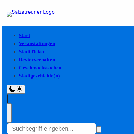
Start
Veranstaltungen
StadtTicker
Revierverhalten
Geschmackssachen
Stadtgeschichte(n)