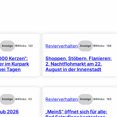
Revierverhalten
Anzeige
Klicks:
122
Anzeige
Klicks:
186
000 Kerzen“:
Shoppen, Stöbern, Flanieren:
r im Kurpark
2. Nachtflohmarkt am 22.
wei Tagen
August in der Innenstadt
Revierverhalten
Anzeige
Klicks:
33
Anzeige
Klicks:
183
ub 2026
„MeinS“ öffnet sich für alle: