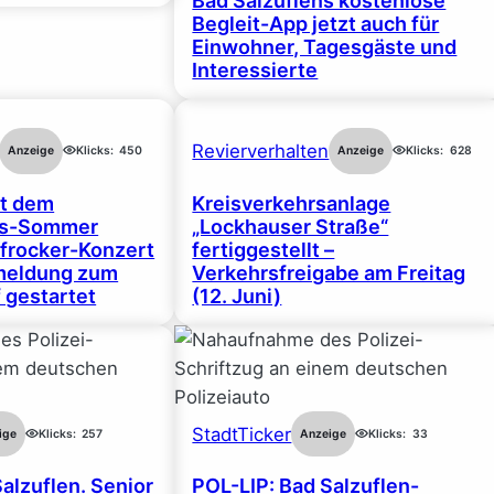
Bad Salzuflens kostenlose
Begleit-App jetzt auch für
Einwohner, Tagesgäste und
Interessierte
Revierverhalten
Anzeige
Klicks:
450
Anzeige
Klicks:
628
rt dem
Kreisverkehrsanlage
gs-Sommer
„Lockhauser Straße“
frocker-Konzert
fertiggestellt –
nmeldung zum
Verkehrsfreigabe am Freitag
 gestartet
(12. Juni)
StadtTicker
ige
Klicks:
257
Anzeige
Klicks:
33
alzuflen. Senior
POL-LIP: Bad Salzuflen-