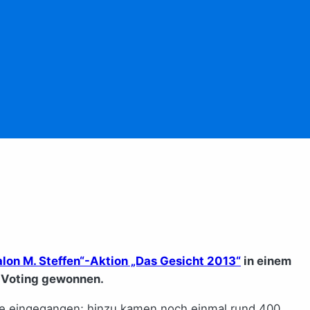
alon M. Steffen“-Aktion „Das Gesicht 2013“
in einem
e-Voting gewonnen.
te eingegangen; hinzu kamen noch einmal rund 400