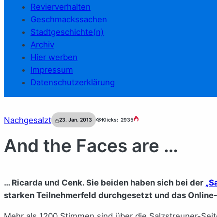
Revierverhalten
Geschmackssachen
Stadtgeschichte(n)
Archiv
Hier werben
Impressum
Datenschutzerklärung
Nachgesalzt
23. Jan. 2013
Klicks:
2935
And the Faces are …
… Ricarda und Cenk. Sie beiden haben sich bei der
„S
starken Teilnehmerfeld durchgesetzt und das Onlin
Mehr als 1200 Stimmen sind über die Salzstreuner-Sei