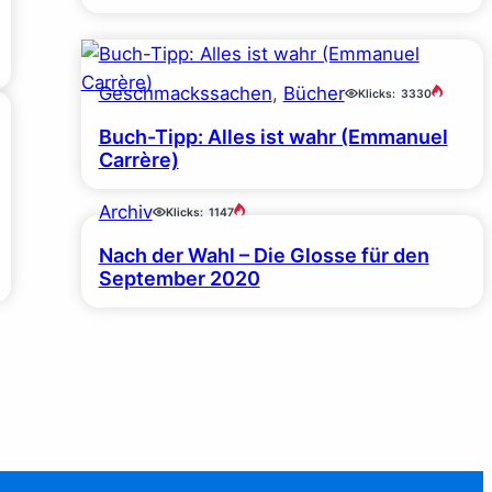
Geschmackssachen
, 
Bücher
Klicks:
3330
Buch-Tipp: Alles ist wahr (Emmanuel
Carrère)
Archiv
Klicks:
1147
Nach der Wahl – Die Glosse für den
September 2020