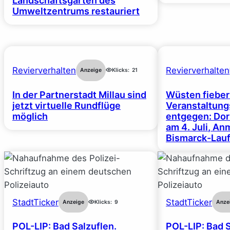
Landschaftsgarten des
Umweltzentrums restauriert
Revierverhalten
Revierverhalten
Anzeige
Klicks:
21
In der Partnerstadt Millau sind
Wüsten fiebe
jetzt virtuelle Rundflüge
Veranstaltun
möglich
entgegen: Dor
am 4. Juli, A
Bismarck-Lauf
StadtTicker
StadtTicker
Anzeige
Klicks:
9
Anze
POL-LIP: Bad Salzuflen.
POL-LIP: Bad S