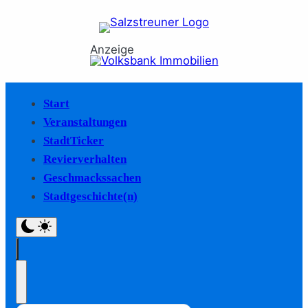
Anzeige
Start
Veranstaltungen
StadtTicker
Revierverhalten
Geschmackssachen
Stadtgeschichte(n)