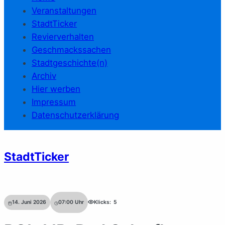
Veranstaltungen
StadtTicker
Revierverhalten
Geschmackssachen
Stadtgeschichte(n)
Archiv
Hier werben
Impressum
Datenschutzerklärung
StadtTicker
14. Juni 2026
07:00
Uhr
Klicks:
5