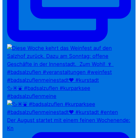
🦆☀️⛲ #badsalzuflen #kurparksee
#badsalzuflenmeine
Der August startet mit einem feinen Wochenende:
Kn