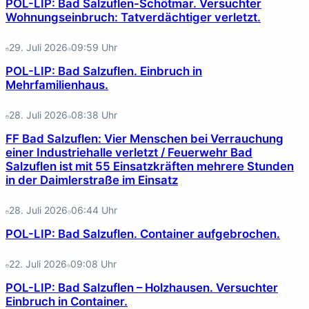
POL-LIP: Bad Salzuflen-Schötmar. Versuchter
Wohnungseinbruch: Tatverdächtiger verletzt.
29. Juli 2026
09:59
Uhr
POL-LIP: Bad Salzuflen. Einbruch in
Mehrfamilienhaus.
28. Juli 2026
08:38
Uhr
FF Bad Salzuflen: Vier Menschen bei Verrauchung
einer Industriehalle verletzt / Feuerwehr Bad
Salzuflen ist mit 55 Einsatzkräften mehrere Stunden
in der Daimlerstraße im Einsatz
28. Juli 2026
06:44
Uhr
POL-LIP: Bad Salzuflen. Container aufgebrochen.
22. Juli 2026
09:08
Uhr
POL-LIP: Bad Salzuflen – Holzhausen. Versuchter
Einbruch in Container.