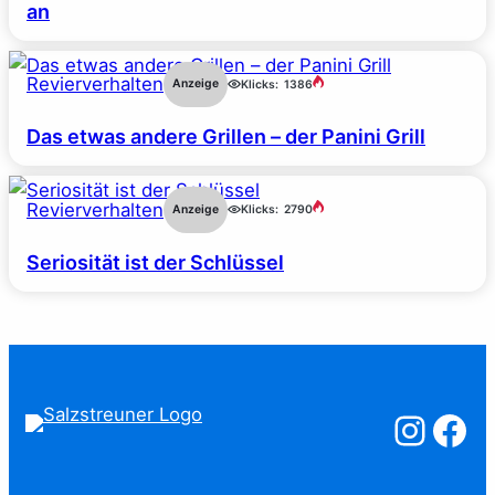
an
Revierverhalten
Anzeige
Klicks:
1386
Das etwas andere Grillen – der Panini Grill
Revierverhalten
Anzeige
Klicks:
2790
Seriosität ist der Schlüssel
Salzstreuner a
Salzstreu