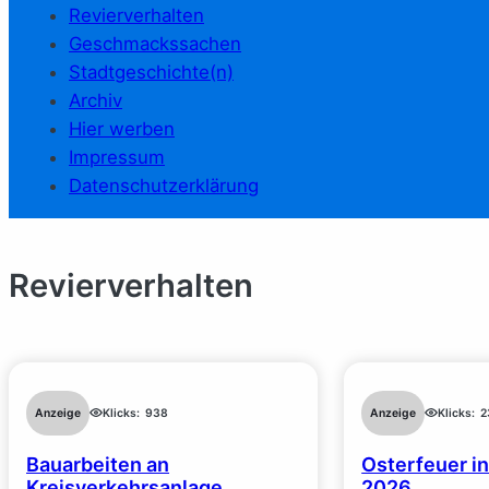
Revierverhalten
Geschmackssachen
Stadtgeschichte(n)
Archiv
Hier werben
Impressum
Datenschutzerklärung
Revierverhalten
Anzeige
Klicks:
938
Anzeige
Klicks:
2
Bauarbeiten an
Osterfeuer in
Kreisverkehrsanlage
2026