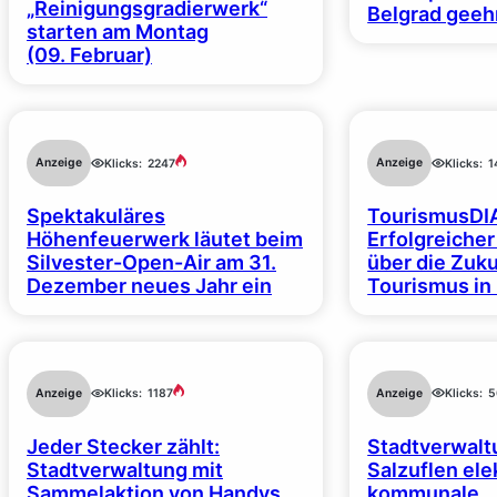
„Reinigungsgradierwerk“
Belgrad geeh
starten am Montag
(09. Februar)
Anzeige
Anzeige
Klicks:
2247
Klicks:
1
Spektakuläres
TourismusDI
Höhenfeuerwerk läutet beim
Erfolgreiche
Silvester-Open-Air am 31.
über die Zuk
Dezember neues Jahr ein
Tourismus in
Anzeige
Anzeige
Klicks:
5
Klicks:
1187
Jeder Stecker zählt:
Stadtverwalt
Stadtverwaltung mit
Salzuflen elek
Sammelaktion von Handys
kommunale