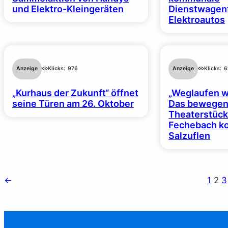
und Elektro-Kleingeräten
Dienstwagenf
Elektroautos
Anzeige
Klicks:
976
Anzeige
Klicks:
6
„Kurhaus der Zukunft“ öffnet
„Weglaufen we
seine Türen am 26. Oktober
Das bewege
Theaterstück 
Fechebach k
Salzuflen
←
1
2
3