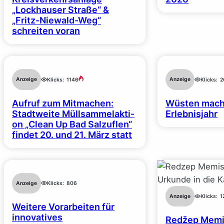
„Lockhauser Straße“ &
„Fritz-Niewald-Weg“
schreiten voran
Anzeige
Anzeige
Klicks:
1146
Klicks:
2
Aufruf zum Mitmachen:
Wüsten mach
Stadt­wei­te Müll­sam­mel­ak­ti­
Erlebnisjahr
on „Clean Up Bad Salzuflen“
findet 20. und 21. März statt
Anzeige
Klicks:
806
Anzeige
Klicks:
1
Weitere Vorarbeiten für
innovatives
Redžep Memiš