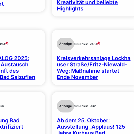
Kreativität und beliebte
rt
Highlights
Anzeige
494
Klicks:
2451
ALOG 2025:
Kreisverkehrsanlage Lockha
r Austausch
user Straße/Fritz-Niewald-
unft des
Weg: Maßnahme startet
 Bad Salzuflen
Ende November
64
Anzeige
Klicks:
932
ung Bad
Ab dem 25. Oktober:
trifiziert
Ausstellung „Applaus! 125
Jahre Kurhaus Bad