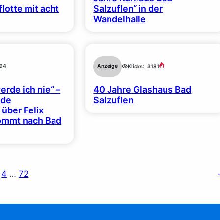
lotte mit acht
Salzuflen“ in der
Wandelhalle
94
Anzeige
Klicks:
3181
rde ich nie“ –
40 Jahre Glashaus Bad
nde
Salzuflen
über Felix
ommt nach Bad
4
…
72