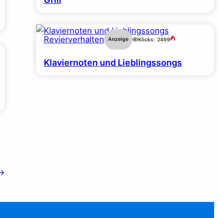
Revierverhalten
Anzeige
Klicks:
2499
Klaviernoten und Lieblingssongs
→