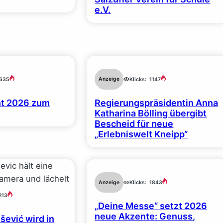
e.V.
Anzeige
635
Klicks:
1147
t 2026 zum
Regierungspräsidentin Anna
Katharina Bölling übergibt
Bescheid für neue
„Erlebniswelt Kneipp“
Anzeige
Klicks:
1843
213
„Deine Messe“ setzt 2026
neue Akzente: Genuss,
ević wird in