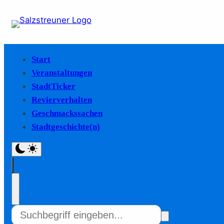
Start
Veranstaltungen
StadtTicker
Revierverhalten
Geschmackssachen
Stadtgeschichte(n)