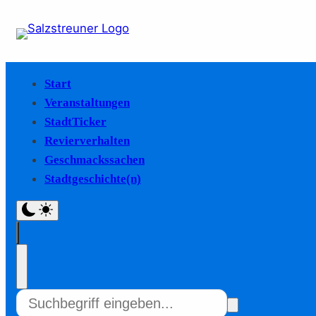
Start
Veranstaltungen
StadtTicker
Revierverhalten
Geschmackssachen
Stadtgeschichte(n)