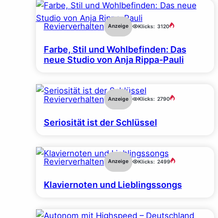
Revierverhalten
Anzeige
Klicks:
3120
Farbe, Stil und Wohlbefinden: Das
neue Studio von Anja Rippa-Pauli
Revierverhalten
Anzeige
Klicks:
2790
Seriosität ist der Schlüssel
Revierverhalten
Anzeige
Klicks:
2499
Klaviernoten und Lieblingssongs