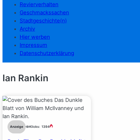
Revierverhalten
Geschmackssachen
Stadtgeschichte(n)
Archiv
Hier werben
Impressum
Datenschutzerklärung
Ian Rankin
Anzeige
Klicks:
1394