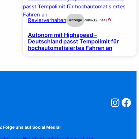
Revierverhalten
Anzeige
Klicks:
1148
Autonom mit Highspeed –
Deutschland passt Tempolimit für
hochautomatisiertes Fahren an
Salzstreuner a
Salzstreu
: Folge uns auf Social Media!
ehrt das Weinfest auf den Salzhof zur