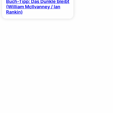
Buch-Tipp: Das Dunkle bleibt
(William McIlvanney / Ian
Rankin)