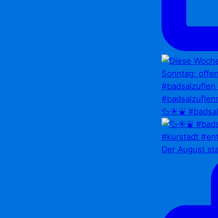
🦆☀️⛲ #badsal
Der August st