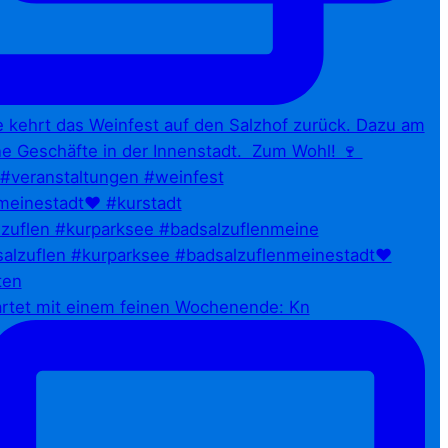
zuflen #kurparksee #badsalzuflenmeine
artet mit einem feinen Wochenende: Kn