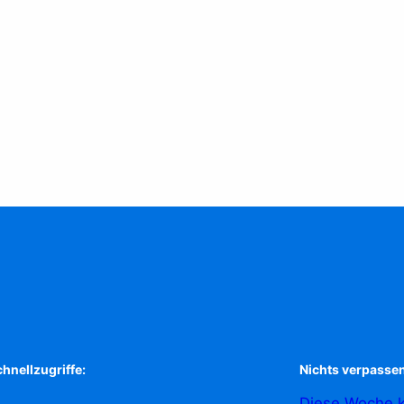
hnellzugriffe:
Nichts verpassen
Diese Woche k