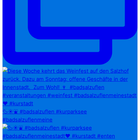
🦆☀️⛲ #badsalzuflen #kurparksee
#badsalzuflenmeine