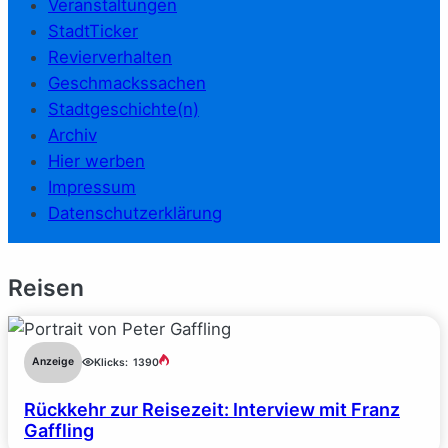
Veranstaltungen
StadtTicker
Revierverhalten
Geschmackssachen
Stadtgeschichte(n)
Archiv
Hier werben
Impressum
Datenschutzerklärung
Reisen
Anzeige
Klicks:
1390
Rückkehr zur Reisezeit: Interview mit Franz
Gaffling