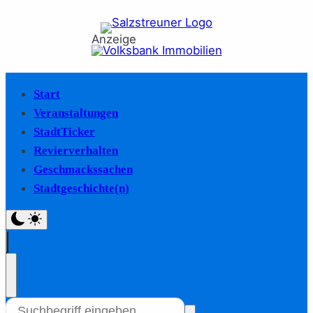
Anzeige
Start
Veranstaltungen
StadtTicker
Revierverhalten
Geschmackssachen
Stadtgeschichte(n)