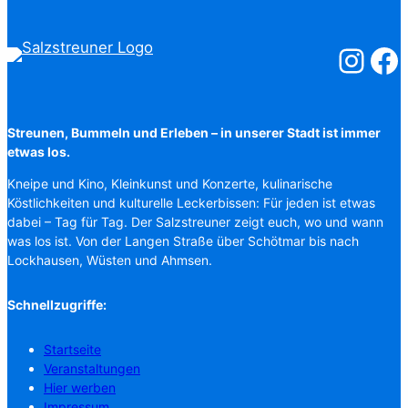
Salzstreuner
Salzst
Streunen, Bummeln und Erleben – in unserer Stadt ist immer
etwas los.
Kneipe und Kino, Kleinkunst und Konzerte, kulinarische
Köstlichkeiten und kulturelle Leckerbissen: Für jeden ist etwas
dabei – Tag für Tag. Der Salzstreuner zeigt euch, wo und wann
was los ist. Von der Langen Straße über Schötmar bis nach
Lockhausen, Wüsten und Ahmsen.
Schnellzugriffe:
Startseite
Veranstaltungen
Hier werben
Impressum