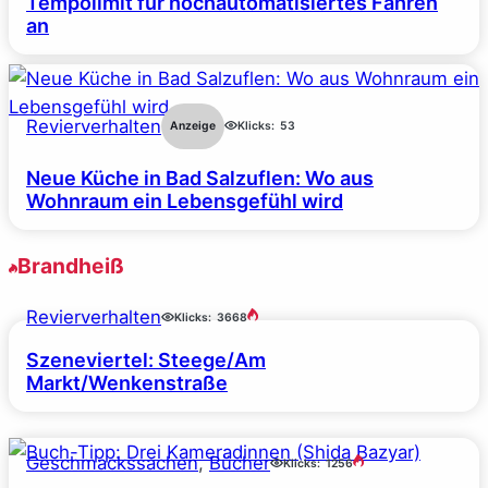
Tempolimit für hochautomatisiertes Fahren
an
Revierverhalten
Anzeige
Klicks:
53
Neue Küche in Bad Salzuflen: Wo aus
Wohnraum ein Lebensgefühl wird
Brandheiß
Revierverhalten
Klicks:
3668
Szeneviertel: Steege/Am
Markt/Wenkenstraße
Geschmackssachen
, 
Bücher
Klicks:
1256