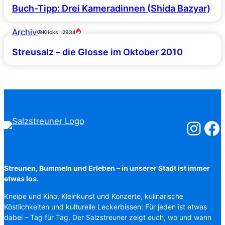
Buch-Tipp: Drei Kameradinnen (Shida Bazyar)
Archiv
Klicks:
2934
Streusalz – die Glosse im Oktober 2010
Salzstreuner
Salzst
Streunen, Bummeln und Erleben – in unserer Stadt ist immer
etwas los.
Kneipe und Kino, Kleinkunst und Konzerte, kulinarische
Köstlichkeiten und kulturelle Leckerbissen: Für jeden ist etwas
dabei – Tag für Tag. Der Salzstreuner zeigt euch, wo und wann