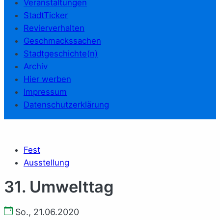
Veranstaltungen
StadtTicker
Revierverhalten
Geschmackssachen
Stadtgeschichte(n)
Archiv
Hier werben
Impressum
Datenschutzerklärung
Fest
Ausstellung
31. Umwelttag
So., 21.06.2020