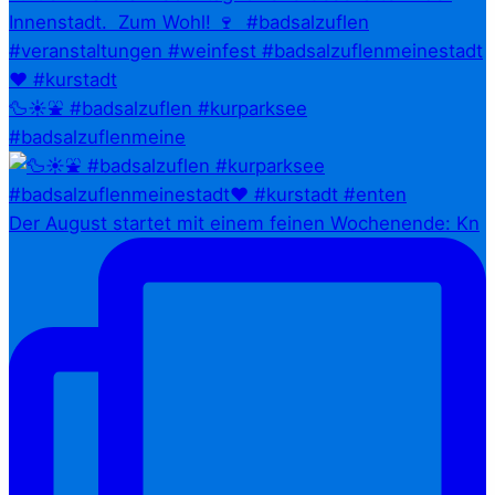
🦆☀️⛲ #badsalzuflen #kurparksee
#badsalzuflenmeine
Der August startet mit einem feinen Wochenende: Kn