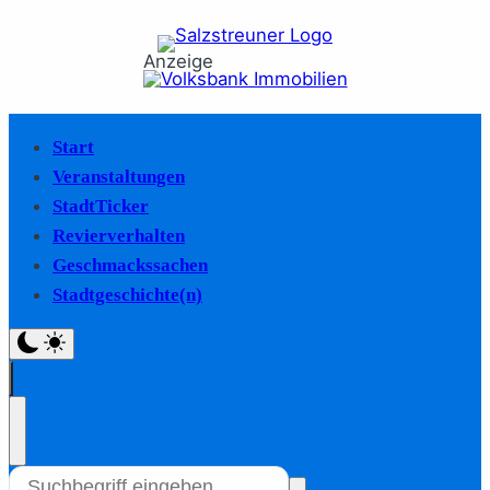
Anzeige
Start
Veranstaltungen
StadtTicker
Revierverhalten
Geschmackssachen
Stadtgeschichte(n)