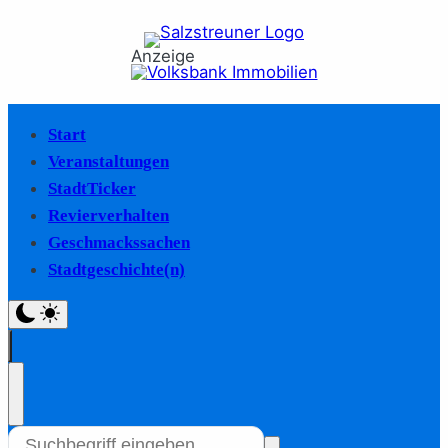
Anzeige
Start
Veranstaltungen
StadtTicker
Revierverhalten
Geschmackssachen
Stadtgeschichte(n)