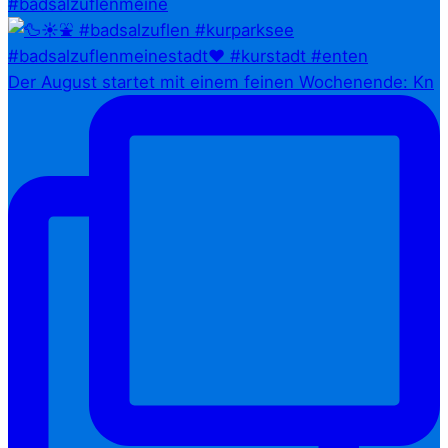
#badsalzuflenmeine
Der August startet mit einem feinen Wochenende: Kn