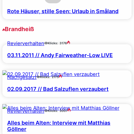
Rote Häuser, stille Seen: Urlaub in Småland
Brandheiß
Revierverhalten
Klicks:
3176
03.11.2011 // Andy Fairweather-Low LIVE
Nachgesalzt
Klicks:
2175
02.09.2017 // Bad Salzuflen verzaubert
Revierverhalten
Klicks:
3007
Alles beim Alten: Interview mit Matthias
Göllner