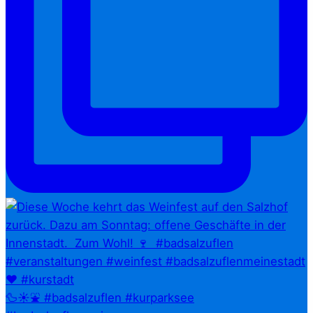
🦆☀️⛲ #badsalzuflen #kurparksee