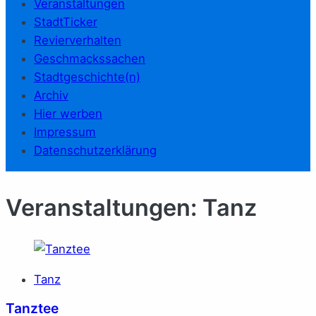
Veranstaltungen
StadtTicker
Revierverhalten
Geschmackssachen
Stadtgeschichte(n)
Archiv
Hier werben
Impressum
Datenschutzerklärung
Veranstaltungen: Tanz
Tanz
Tanztee