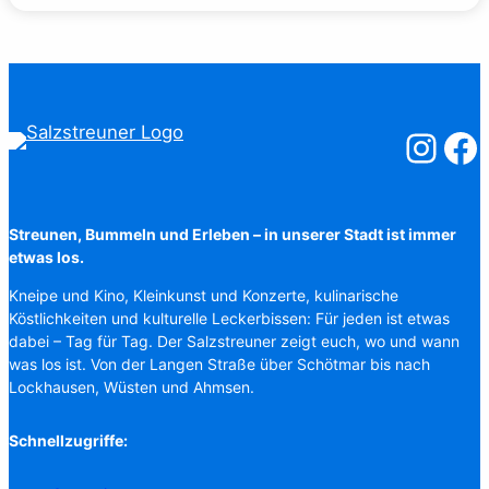
Salzstreuner
Salzst
Streunen, Bummeln und Erleben – in unserer Stadt ist immer
etwas los.
Kneipe und Kino, Kleinkunst und Konzerte, kulinarische
Köstlichkeiten und kulturelle Leckerbissen: Für jeden ist etwas
dabei – Tag für Tag. Der Salzstreuner zeigt euch, wo und wann
was los ist. Von der Langen Straße über Schötmar bis nach
Lockhausen, Wüsten und Ahmsen.
Schnellzugriffe: