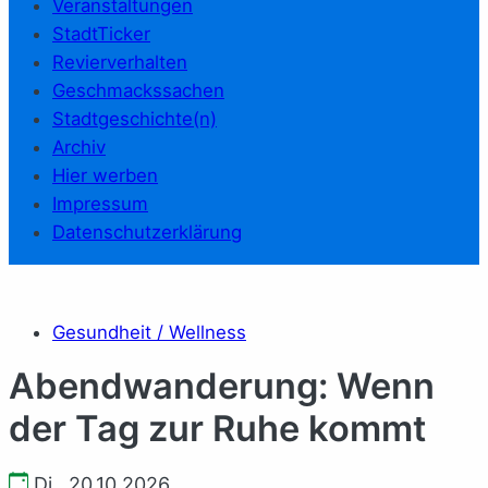
Veranstaltungen
StadtTicker
Revierverhalten
Geschmackssachen
Stadtgeschichte(n)
Archiv
Hier werben
Impressum
Datenschutzerklärung
Gesundheit / Wellness
Abendwanderung: Wenn
der Tag zur Ruhe kommt
Di., 20.10.2026