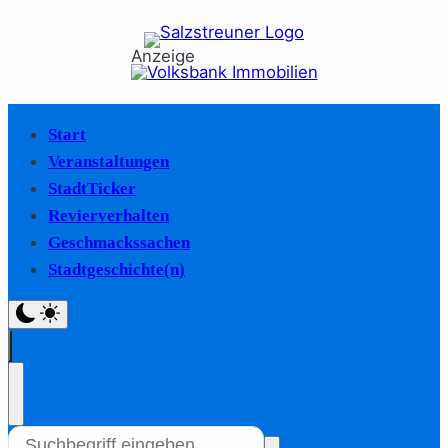
Anzeige
Start
Veranstaltungen
StadtTicker
Revierverhalten
Geschmackssachen
Stadtgeschichte(n)