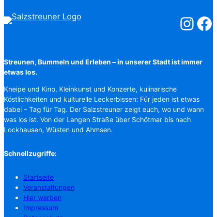
Salzstreuner
Salzst
Streunen, Bummeln und Erleben – in unserer Stadt ist immer
etwas los.
Kneipe und Kino, Kleinkunst und Konzerte, kulinarische
Köstlichkeiten und kulturelle Leckerbissen: Für jeden ist etwas
dabei – Tag für Tag. Der Salzstreuner zeigt euch, wo und wann
was los ist. Von der Langen Straße über Schötmar bis nach
Lockhausen, Wüsten und Ahmsen.
Schnellzugriffe:
Startseite
Veranstaltungen
Hier werben
Impressum