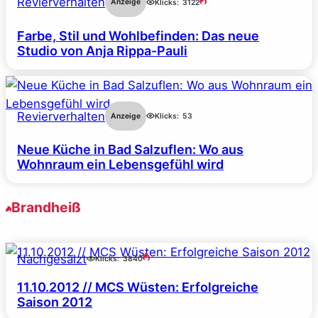
Revierverhalten
Anzeige
Klicks:
3122
Farbe, Stil und Wohlbefinden: Das neue
Studio von Anja Rippa-Pauli
Revierverhalten
Anzeige
Klicks:
53
Neue Küche in Bad Salzuflen: Wo aus
Wohnraum ein Lebensgefühl wird
Brandheiß
Nachgesalzt
Klicks:
3840
11.10.2012 // MCS Wüsten: Erfolgreiche
Saison 2012