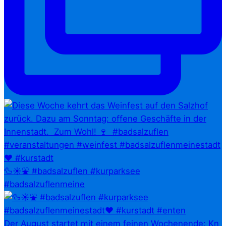
🦆☀️⛲ #badsalzuflen #kurparksee
#badsalzuflenmeine
Der August startet mit einem feinen Wochenende: Kn