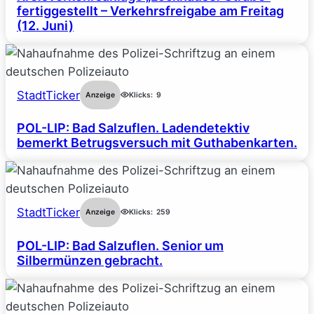
fertiggestellt – Verkehrsfreigabe am Freitag
(12. Juni)
StadtTicker
Anzeige
Klicks:
9
POL-LIP: Bad Salzuflen. Ladendetektiv
bemerkt Betrugsversuch mit Guthabenkarten.
StadtTicker
Anzeige
Klicks:
259
POL-LIP: Bad Salzuflen. Senior um
Silbermünzen gebracht.