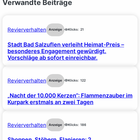
Verwandte Beiträge
Revierverhalten
Anzeige
Klicks:
21
Stadt Bad Salzuflen verleiht Heimat-Preis –
besonderes Engagement gewürdigt.
Vorschläge ab sofort einreichbar.
Revierverhalten
Anzeige
Klicks:
122
„Nacht der 10.000 Kerzen“: Flammenzauber im
Kurpark erstmals an zwei Tagen
Revierverhalten
Anzeige
Klicks:
186
Shoppen, Stöbern, Flanieren: 2.