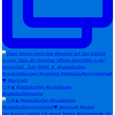
🦆☀️⛲ #badsalzuflen #kurparksee
#badsalzuflenmeine
Der August startet mit einem feinen Wochenende: Kn