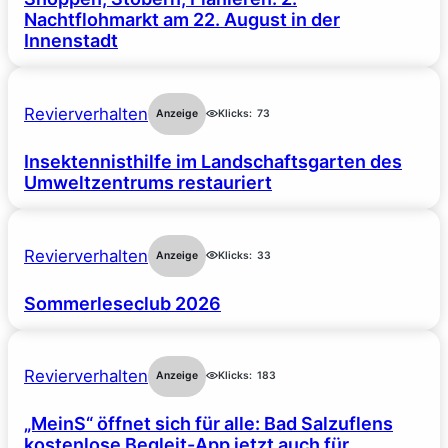
Nachtflohmarkt am 22. August in der
Innenstadt
Revierverhalten
Anzeige
Klicks:
73
Insektennisthilfe im Landschaftsgarten des
Umweltzentrums restauriert
Revierverhalten
Anzeige
Klicks:
33
Sommerleseclub 2026
Revierverhalten
Anzeige
Klicks:
183
„MeinS“ öffnet sich für alle: Bad Salzuflens
kostenlose Begleit-App jetzt auch für