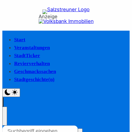
Anzeige
Start
Veranstaltungen
StadtTicker
Revierverhalten
Geschmackssachen
Stadtgeschichte(n)