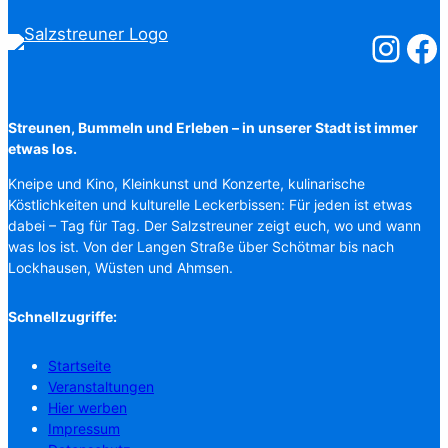
Salzstreuner
Salzst
Streunen, Bummeln und Erleben – in unserer Stadt ist immer
etwas los.
Kneipe und Kino, Kleinkunst und Konzerte, kulinarische
Köstlichkeiten und kulturelle Leckerbissen: Für jeden ist etwas
dabei – Tag für Tag. Der Salzstreuner zeigt euch, wo und wann
was los ist. Von der Langen Straße über Schötmar bis nach
Lockhausen, Wüsten und Ahmsen.
Schnellzugriffe:
Startseite
Veranstaltungen
Hier werben
Impressum