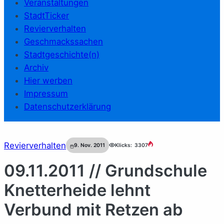
Veranstaltungen
StadtTicker
Revierverhalten
Geschmackssachen
Stadtgeschichte(n)
Archiv
Hier werben
Impressum
Datenschutzerklärung
Revierverhalten
9. Nov. 2011
Klicks:
3307
09.11.2011 // Grundschule
Knetterheide lehnt
Verbund mit Retzen ab