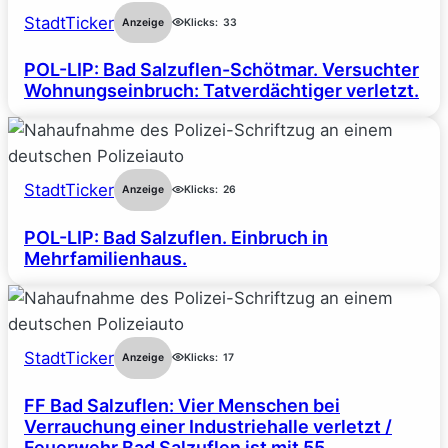
StadtTicker
Anzeige
Klicks:
33
POL-LIP: Bad Salzuflen-Schötmar. Versuchter
Wohnungseinbruch: Tatverdächtiger verletzt.
StadtTicker
Anzeige
Klicks:
26
POL-LIP: Bad Salzuflen. Einbruch in
Mehrfamilienhaus.
StadtTicker
Anzeige
Klicks:
17
FF Bad Salzuflen: Vier Menschen bei
Verrauchung einer Industriehalle verletzt /
Feuerwehr Bad Salzuflen ist mit 55