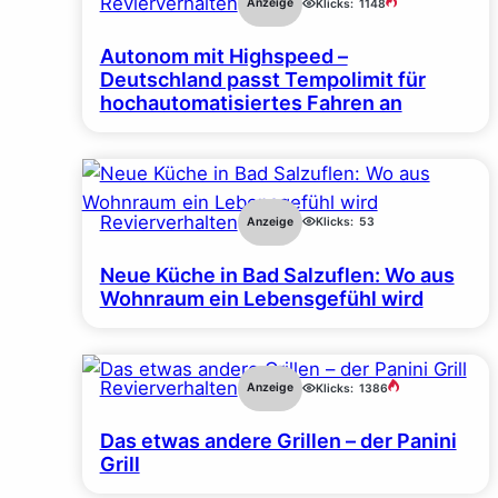
Revierverhalten
Anzeige
Klicks:
1148
Autonom mit Highspeed –
Deutschland passt Tempolimit für
hochautomatisiertes Fahren an
Revierverhalten
Anzeige
Klicks:
53
Neue Küche in Bad Salzuflen: Wo aus
Wohnraum ein Lebensgefühl wird
Revierverhalten
Anzeige
Klicks:
1386
Das etwas andere Grillen – der Panini
Grill