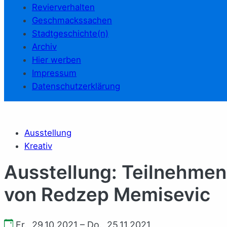
Revierverhalten
Geschmackssachen
Stadtgeschichte(n)
Archiv
Hier werben
Impressum
Datenschutzerklärung
Ausstellung
Kreativ
Ausstellung: Teilnehmen
von Redzep Memisevic
Fr., 29.10.2021 – Do., 25.11.2021