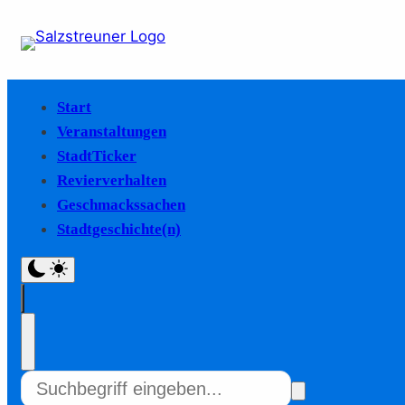
Start
Veranstaltungen
StadtTicker
Revierverhalten
Geschmackssachen
Stadtgeschichte(n)