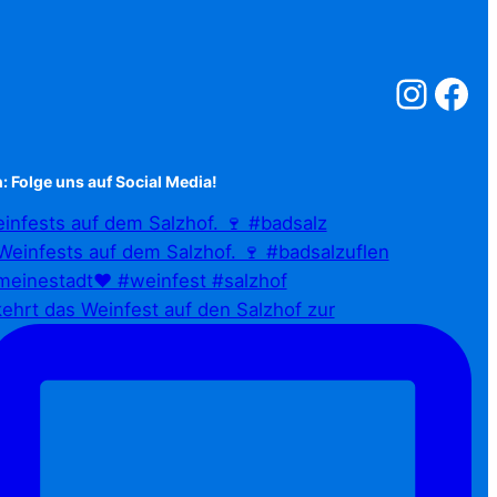
Salzstreuner a
Salzstreu
: Folge uns auf Social Media!
infests auf dem Salzhof. 🍷 #badsalz
ehrt das Weinfest auf den Salzhof zur