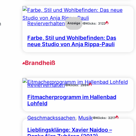
Revierverhalten
n
Anzeige
Klicks:
3122
Farbe, Stil und Wohlbefinden: Das
neue Studio von Anja Rippa-Pauli
Brandheiß
.
Revierverhalten
Klicks:
2984
Fitmacherprogramm im Hallenbad
Lohfeld
Geschmackssachen
, 
Musik
Klicks:
3217
Lieblingsklänge: Xavier Naidoo –