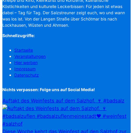
Kneipe und Kino, Kleinkunst und Konzerte, kulinarische
Köstlichkeiten und kulturelle Leckerbissen: Für jeden ist etwas
dabei – Tag für Tag. Der Salzstreuner zeigt euch, wo und wann
was los ist. Von der Langen Straße über Schötmar bis nach
Lockhausen, Wüsten und Ahmsen.
Schnellzugriffe:
Startseite
Veranstaltungen
Hier werben
Impressum
Datenschutz
Nichts verpassen: Folge uns auf Social Media!
Auftakt des Weinfests auf dem Salzhof. 🍷 #badsalz
Diese Woche kehrt das Weinfest auf den Salzhof zur