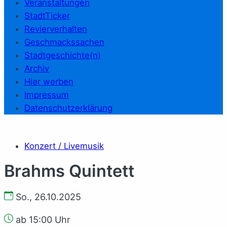
Veranstaltungen
StadtTicker
Revierverhalten
Geschmackssachen
Stadtgeschichte(n)
Archiv
Hier werben
Impressum
Datenschutzerklärung
Konzert / Livemusik
Brahms Quintett
So., 26.10.2025
ab 15:00 Uhr