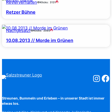
Revierverhalten
Klicks:
3131
Retzer Bühne
Nachgesalzt
Klicks:
3565
10.08.2013 // Morde im Grünen
Salzstreuner
Salzst
Streunen, Bummeln und Erleben – in unserer Stadt ist immer
etwas los.