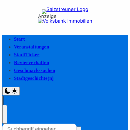
Anzeige
Start
Veranstaltungen
StadtTicker
Revierverhalten
Geschmackssachen
Stadtgeschichte(n)