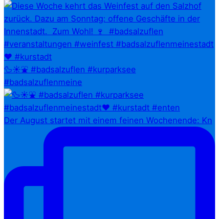
🦆☀️⛲ #badsalzuflen #kurparksee
#badsalzuflenmeine
Der August startet mit einem feinen Wochenende: Kn