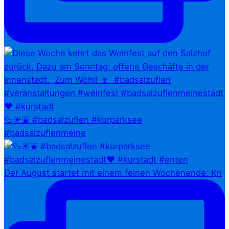
🦆☀️⛲ #badsalzuflen #kurparksee
#badsalzuflenmeine
Der August startet mit einem feinen Wochenende: Kn