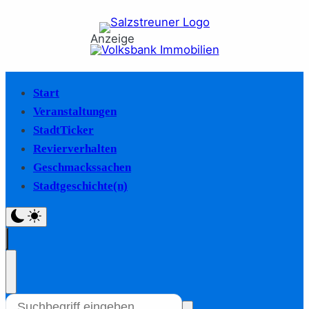
Anzeige
Start
Veranstaltungen
StadtTicker
Revierverhalten
Geschmackssachen
Stadtgeschichte(n)