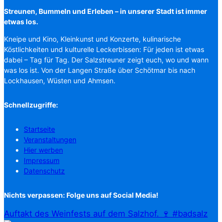
Streunen, Bummeln und Erleben – in unserer Stadt ist immer
etwas los.
Kneipe und Kino, Kleinkunst und Konzerte, kulinarische
Köstlichkeiten und kulturelle Leckerbissen: Für jeden ist etwas
dabei – Tag für Tag. Der Salzstreuner zeigt euch, wo und wann
was los ist. Von der Langen Straße über Schötmar bis nach
Lockhausen, Wüsten und Ahmsen.
Schnellzugriffe:
Startseite
Veranstaltungen
Hier werben
Impressum
Datenschutz
Nichts verpassen: Folge uns auf Social Media!
Auftakt des Weinfests auf dem Salzhof. 🍷 #badsalz