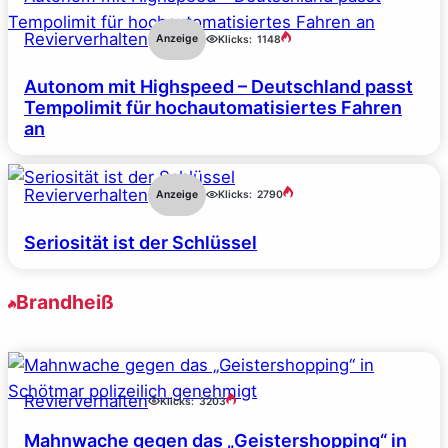
Revierverhalten
Anzeige
Klicks:
1148
Autonom mit Highspeed – Deutschland passt
Tempolimit für hochautomatisiertes Fahren
an
Revierverhalten
Anzeige
Klicks:
2790
Seriosität ist der Schlüssel
Brandheiß
Revierverhalten
Klicks:
3203
Mahnwache gegen das „Geistershopping“ in