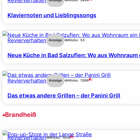
Revierverhalten
Anzeige
Klicks:
2499
Klaviernoten und Lieblingssongs
Revierverhalten
Anzeige
Klicks:
53
Neue Küche in Bad Salzuflen: Wo aus Wohnraum 
Revierverhalten
Anzeige
Klicks:
1386
Das etwas andere Grillen – der Panini Grill
Brandheiß
Revierverhalten
Klicks:
1550