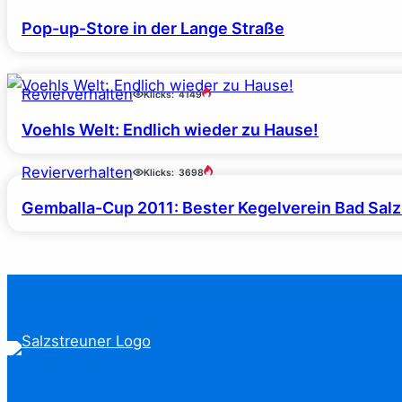
Pop-up-Store in der Lange Straße
Revierverhalten
Klicks:
4149
Voehls Welt: Endlich wieder zu Hause!
Revierverhalten
Klicks:
3698
Gemballa-Cup 2011: Bester Kegelverein Bad Salz