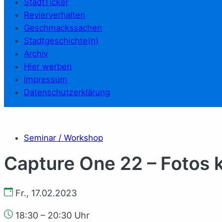
StadtTicker
Revierverhalten
Geschmackssachen
Stadtgeschichte(n)
Archiv
Hier werben
Impressum
Datenschutzerklärung
Seminar / Workshop
Capture One 22 – Fotos k
Fr., 17.02.2023
18:30 – 20:30 Uhr