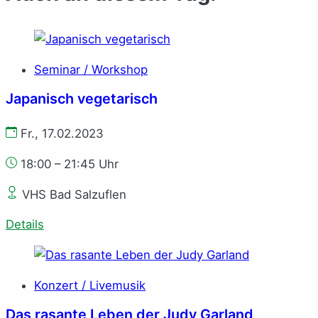
Seminar / Workshop
Japanisch vegetarisch
Fr., 17.02.2023
18:00 – 21:45 Uhr
VHS Bad Salzuflen
Details
Konzert / Livemusik
Das ra­san­te Le­ben der Ju­dy Gar­land