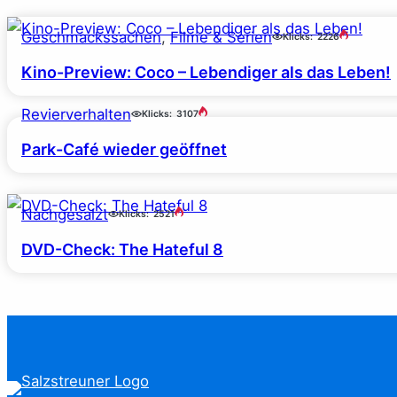
Geschmackssachen
, 
Filme & Serien
Klicks:
2226
Kino-Preview: Coco – Lebendiger als das Leben!
Revierverhalten
Klicks:
3107
Park-Café wieder geöffnet
Nachgesalzt
Klicks:
2521
DVD-Check: The Hateful 8