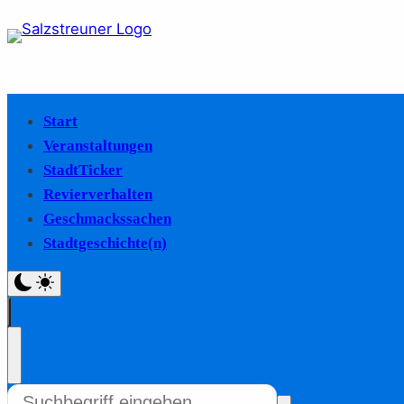
Start
Veranstaltungen
StadtTicker
Revierverhalten
Geschmackssachen
Stadtgeschichte(n)