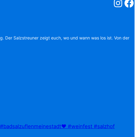
Salzstreuner
Salzst
ag. Der Salzstreuner zeigt euch, wo und wann was los ist. Von der