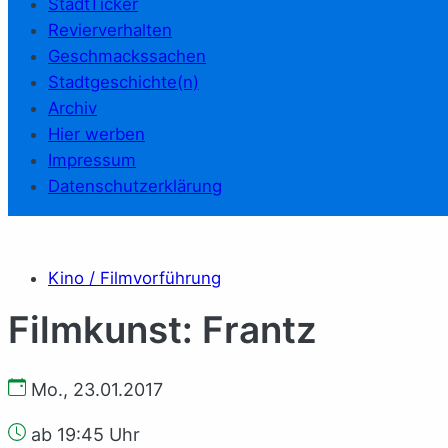
StadtTicker
Revierverhalten
Geschmackssachen
Stadtgeschichte(n)
Archiv
Hier werben
Impressum
Datenschutzerklärung
Kino / Filmvorführung
Filmkunst: Frantz
Mo., 23.01.2017
ab 19:45 Uhr