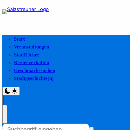
Start
Veranstaltungen
StadtTicker
Revierverhalten
Geschmackssachen
Stadtgeschichte(n)