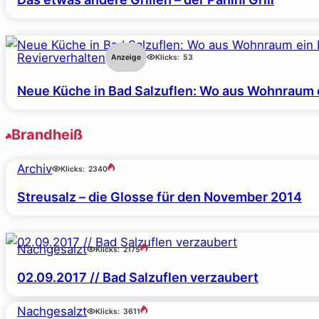
Revierverhalten
Anzeige
Klicks:
53
Neue Küche in Bad Salzuflen: Wo aus Wohnraum 
Brandheiß
Archiv
Klicks:
2340
Streusalz – die Glosse für den November 2014
Nachgesalzt
Klicks:
2175
02.09.2017 // Bad Salzuflen verzaubert
Nachgesalzt
Klicks:
3611