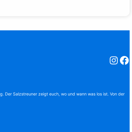
Salzstreuner
Salzst
ag. Der Salzstreuner zeigt euch, wo und wann was los ist. Von der