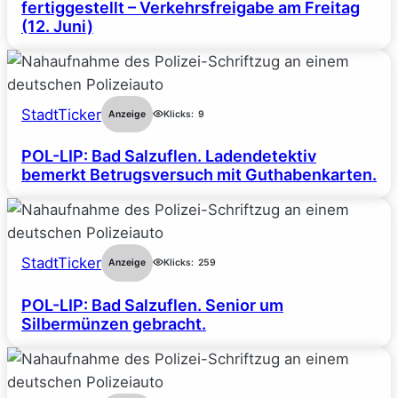
fertiggestellt – Verkehrsfreigabe am Freitag
(12. Juni)
StadtTicker
Anzeige
Klicks:
9
POL-LIP: Bad Salzuflen. Ladendetektiv
bemerkt Betrugsversuch mit Guthabenkarten.
StadtTicker
Anzeige
Klicks:
259
POL-LIP: Bad Salzuflen. Senior um
Silbermünzen gebracht.