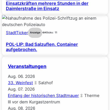
Einsatzkräften mehrere Stunden in der
Daimlerstraße im Einsatz
StadtTicker
Anzeige
Klicks:
11
POL-LIP: Bad Salzuflen. Container
aufgebrochen.
Veranstaltungen
Aug.
06.
2026
33. Weinfest
Salzhof
Aug.
07.
2026
Entlang der historischen Stadtmauer
Therme
III vor dem Kurgastzentrum
Aug.
08.
2026