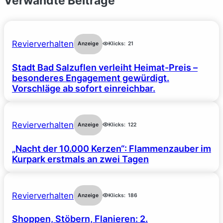
Verwandte Beiträge
Revierverhalten
Anzeige
Klicks:
21
Stadt Bad Salzuflen verleiht Heimat-Preis –
besonderes Engagement gewürdigt.
Vorschläge ab sofort einreichbar.
Revierverhalten
Anzeige
Klicks:
122
„Nacht der 10.000 Kerzen“: Flammenzauber im
Kurpark erstmals an zwei Tagen
Revierverhalten
Anzeige
Klicks:
186
Shoppen, Stöbern, Flanieren: 2.