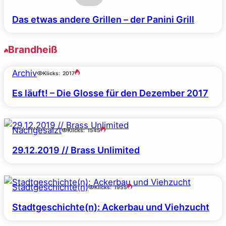
Das etwas andere Grillen – der Panini Grill
Brandheiß
Archiv
Klicks:
2017
Es läuft! – Die Glosse für den Dezember 2017
Nachgesalzt
Klicks:
1545
29.12.2019 // Brass Unlimited
Stadtgeschichte(n)
Klicks:
1955
Stadtgeschichte(n): Ackerbau und Viehzucht