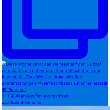
🦆☀️⛲ #badsalzuflen #kurparksee
#badsalzuflenmeine