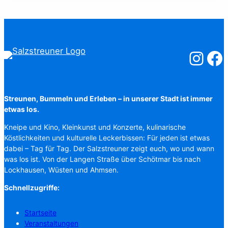
Salzstreuner
Salzst
Streunen, Bummeln und Erleben – in unserer Stadt ist immer
etwas los.
Kneipe und Kino, Kleinkunst und Konzerte, kulinarische
Köstlichkeiten und kulturelle Leckerbissen: Für jeden ist etwas
dabei – Tag für Tag. Der Salzstreuner zeigt euch, wo und wann
was los ist. Von der Langen Straße über Schötmar bis nach
Lockhausen, Wüsten und Ahmsen.
Schnellzugriffe:
Startseite
Veranstaltungen