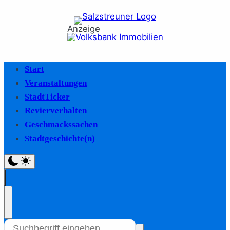
Anzeige
Start
Veranstaltungen
StadtTicker
Revierverhalten
Geschmackssachen
Stadtgeschichte(n)