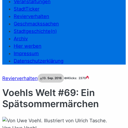
Veranstaltungen
StadtTicker
Revierverhalten
Geschmackssachen
Stadtgeschichte(n)
Archiv
Hier werben
Impressum
Datenschutzerklärung
Revierverhalten
13. Sep. 2016
Klicks:
2370
Voehls Welt #69: Ein
Spätsommermärchen
Von Uwe Voehl.