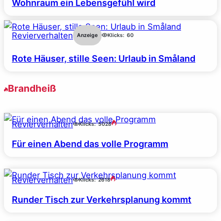
Wohnraum ein Lebensgefühl wird
Revierverhalten
Anzeige
Klicks:
60
Rote Häuser, stille Seen: Urlaub in Småland
Brandheiß
Revierverhalten
Klicks:
5028
Für einen Abend das volle Programm
Revierverhalten
Klicks:
2618
Runder Tisch zur Verkehrsplanung kommt