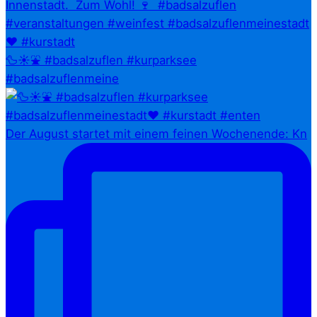
🦆☀️⛲ #badsalzuflen #kurparksee
#badsalzuflenmeine
Der August startet mit einem feinen Wochenende: Kn