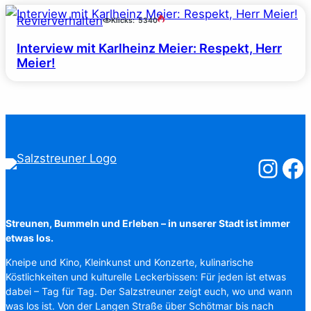
Revierverhalten
Klicks:
5340
Interview mit Karlheinz Meier: Respekt, Herr
Meier!
Salzstreuner
Salzst
Streunen, Bummeln und Erleben – in unserer Stadt ist immer
etwas los.
Kneipe und Kino, Kleinkunst und Konzerte, kulinarische
Köstlichkeiten und kulturelle Leckerbissen: Für jeden ist etwas
dabei – Tag für Tag. Der Salzstreuner zeigt euch, wo und wann
was los ist. Von der Langen Straße über Schötmar bis nach