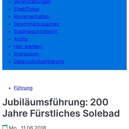
Veranstaltungen
StadtTicker
Revierverhalten
Geschmackssachen
Stadtgeschichte(n)
Archiv
Hier werben
Impressum
Datenschutzerklärung
Führung
Jubiläumsführung: 200
Jahre Fürstliches Solebad
Mo., 11.06.2018