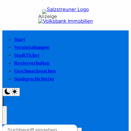
Anzeige
Start
Veranstaltungen
StadtTicker
Revierverhalten
Geschmackssachen
Stadtgeschichte(n)