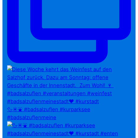
🦆☀️⛲ #badsalzuflen #kurparksee
#badsalzuflenmeine