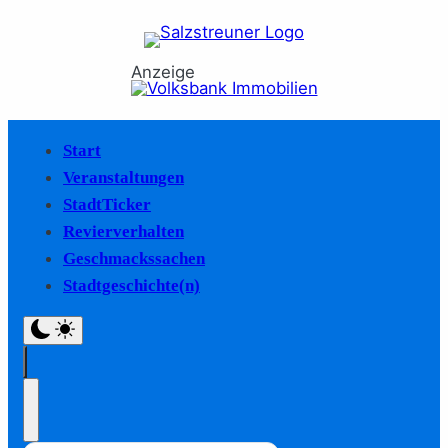
Anzeige
Start
Veranstaltungen
StadtTicker
Revierverhalten
Geschmackssachen
Stadtgeschichte(n)