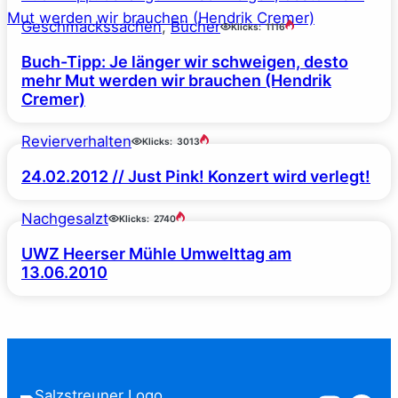
Geschmackssachen
, 
Bücher
Klicks:
1116
Buch-Tipp: Je länger wir schweigen, desto
mehr Mut werden wir brauchen (Hendrik
Cremer)
Revierverhalten
Klicks:
3013
24.02.2012 // Just Pink! Konzert wird verlegt!
Nachgesalzt
Klicks:
2740
UWZ Heerser Mühle Umwelttag am
13.06.2010