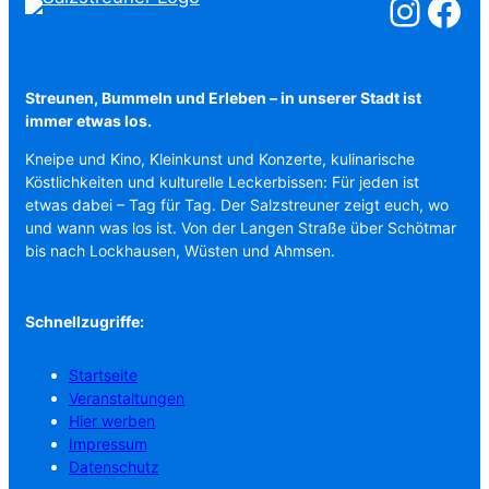
Salzstreuner a
Salzstreu
Streunen, Bummeln und Erleben – in unserer Stadt ist
immer etwas los.
Kneipe und Kino, Kleinkunst und Konzerte, kulinarische
Köstlichkeiten und kulturelle Leckerbissen: Für jeden ist
etwas dabei – Tag für Tag. Der Salzstreuner zeigt euch, wo
und wann was los ist. Von der Langen Straße über Schötmar
bis nach Lockhausen, Wüsten und Ahmsen.
Schnellzugriffe:
Startseite
Veranstaltungen
Hier werben
Impressum
Datenschutz