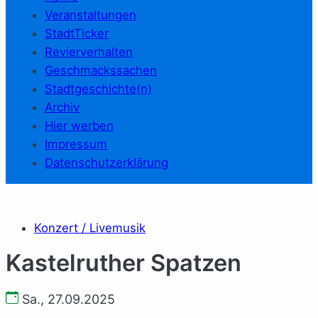
Veranstaltungen
StadtTicker
Revierverhalten
Geschmackssachen
Stadtgeschichte(n)
Archiv
Hier werben
Impressum
Datenschutzerklärung
Konzert / Livemusik
Kastelruther Spatzen
Sa., 27.09.2025