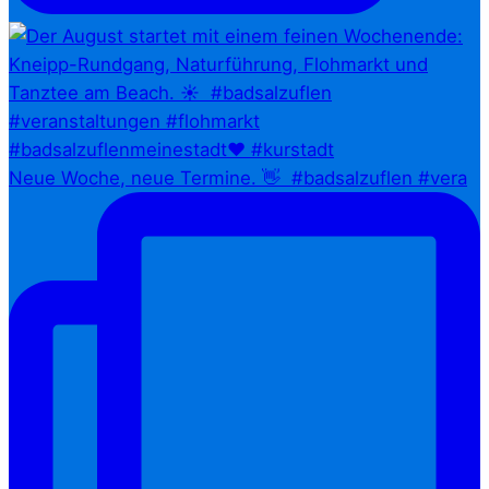
Neue Woche, neue Termine. 👋⁠ ⁠ #badsalzuflen #vera