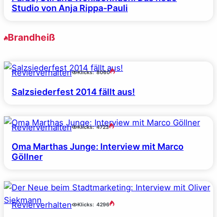
Studio von Anja Rippa-Pauli
Brandheiß
Revierverhalten
Klicks:
8060
Salzsiederfest 2014 fällt aus!
Revierverhalten
Klicks:
4723
Oma Marthas Junge: Interview mit Marco
Göllner
Revierverhalten
Klicks:
4296