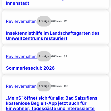
Innenstadt
Revierverhalten
Anzeige
Klicks:
72
Insektennisthilfe im Landschaftsgarten des
Umweltzentrums restauriert
Revierverhalten
Anzeige
Klicks:
33
Sommerleseclub 2026
Revierverhalten
Anzeige
Klicks:
183
„MeinS“ öffnet sich für alle: Bad Salzuflens
kostenlose Begleit-App jetzt auch für
Einwohner, Tagesgäste und Interessierte