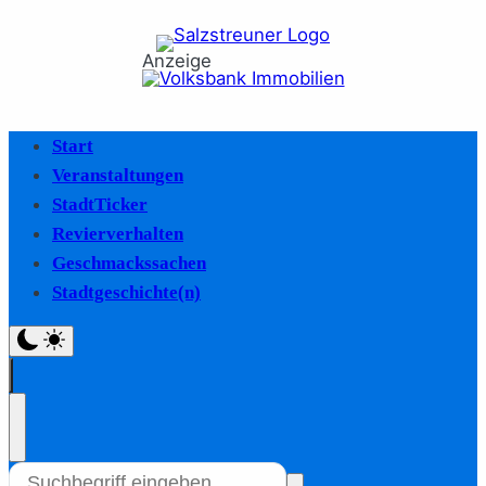
Anzeige
Start
Veranstaltungen
StadtTicker
Revierverhalten
Geschmackssachen
Stadtgeschichte(n)