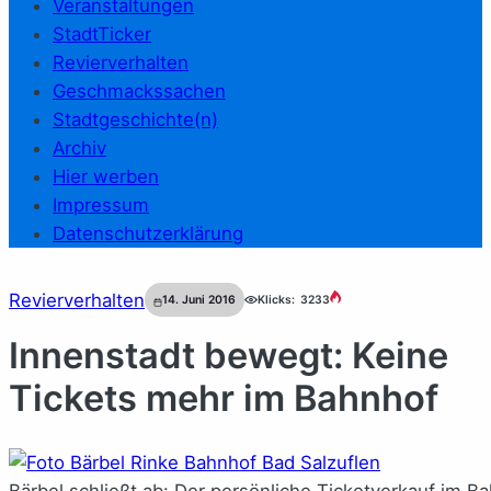
Veranstaltungen
StadtTicker
Revierverhalten
Geschmackssachen
Stadtgeschichte(n)
Archiv
Hier werben
Impressum
Datenschutzerklärung
Revierverhalten
14. Juni 2016
Klicks:
3233
Innenstadt bewegt: Keine
Tickets mehr im Bahnhof
Bärbel schließt ab: Der persönliche Ticketverkauf im 