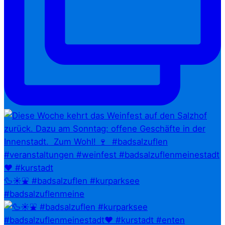
🦆☀️⛲ #badsalzuflen #kurparksee
#badsalzuflenmeine