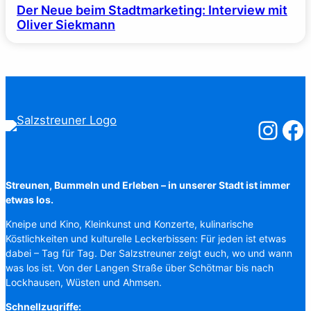
Der Neue beim Stadtmarketing: Interview mit
Oliver Siekmann
Salzstreuner
Salzst
Streunen, Bummeln und Erleben – in unserer Stadt ist immer
etwas los.
Kneipe und Kino, Kleinkunst und Konzerte, kulinarische
Köstlichkeiten und kulturelle Leckerbissen: Für jeden ist etwas
dabei – Tag für Tag. Der Salzstreuner zeigt euch, wo und wann
was los ist. Von der Langen Straße über Schötmar bis nach
Lockhausen, Wüsten und Ahmsen.
Schnellzugriffe: