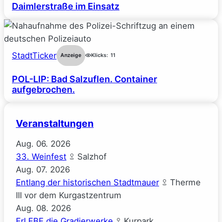
Daimlerstraße im Einsatz
StadtTicker
Anzeige
Klicks:
11
POL-LIP: Bad Salzuflen. Container
aufgebrochen.
Veranstaltungen
Aug.
06.
2026
33. Weinfest
Salzhof
Aug.
07.
2026
Entlang der historischen Stadtmauer
Therme
III vor dem Kurgastzentrum
Aug.
08.
2026
ErLEBE die Gradierwerke
Kurpark