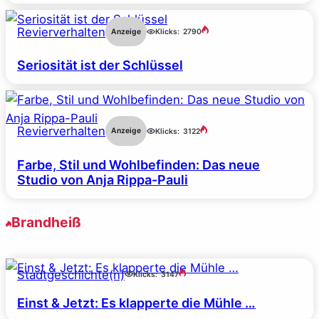
Revierverhalten
Anzeige
Klicks:
2790
Seriosität ist der Schlüssel
Revierverhalten
Anzeige
Klicks:
3122
Farbe, Stil und Wohlbefinden: Das neue
Studio von Anja Rippa-Pauli
Brandheiß
Stadtgeschichte(n)
Klicks:
3147
Einst & Jetzt: Es klapperte die Mühle …