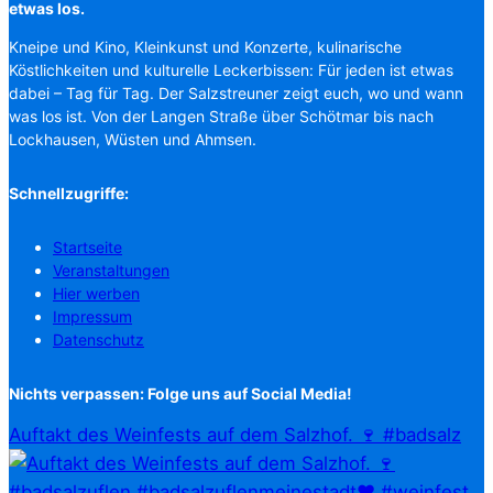
etwas los.
Kneipe und Kino, Kleinkunst und Konzerte, kulinarische
Köstlichkeiten und kulturelle Leckerbissen: Für jeden ist etwas
dabei – Tag für Tag. Der Salzstreuner zeigt euch, wo und wann
was los ist. Von der Langen Straße über Schötmar bis nach
Lockhausen, Wüsten und Ahmsen.
Schnellzugriffe:
Startseite
Veranstaltungen
Hier werben
Impressum
Datenschutz
Nichts verpassen: Folge uns auf Social Media!
Auftakt des Weinfests auf dem Salzhof. 🍷 #badsalz