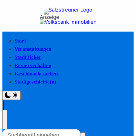
Anzeige
Start
Veranstaltungen
StadtTicker
Revierverhalten
Geschmackssachen
Stadtgeschichte(n)