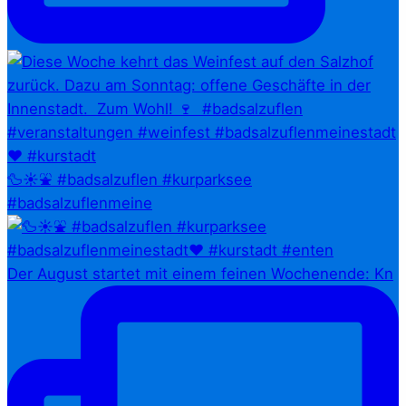
🦆☀️⛲ #badsalzuflen #kurparksee
#badsalzuflenmeine
Der August startet mit einem feinen Wochenende: Kn