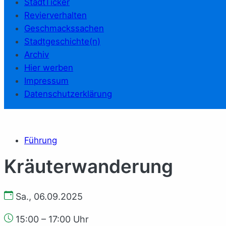
StadtTicker
Revierverhalten
Geschmackssachen
Stadtgeschichte(n)
Archiv
Hier werben
Impressum
Datenschutzerklärung
Führung
Kräuterwanderung
Sa., 06.09.2025
15:00 – 17:00 Uhr