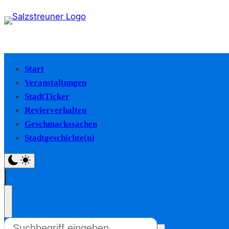
Start
Veranstaltungen
StadtTicker
Revierverhalten
Geschmackssachen
Stadtgeschichte(n)