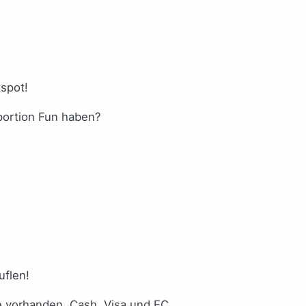
spot!
portion Fun haben?
uflen!
e vorhanden. Cash, Visa und EC.