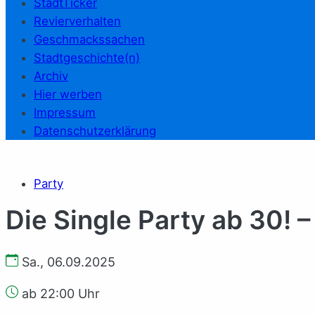
StadtTicker
Revierverhalten
Geschmackssachen
Stadtgeschichte(n)
Archiv
Hier werben
Impressum
Datenschutzerklärung
Party
Die Single Party ab 30! –
Sa., 06.09.2025
ab 22:00 Uhr