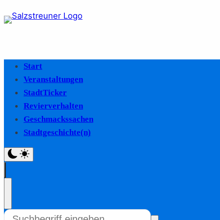
Start
Veranstaltungen
StadtTicker
Revierverhalten
Geschmackssachen
Stadtgeschichte(n)