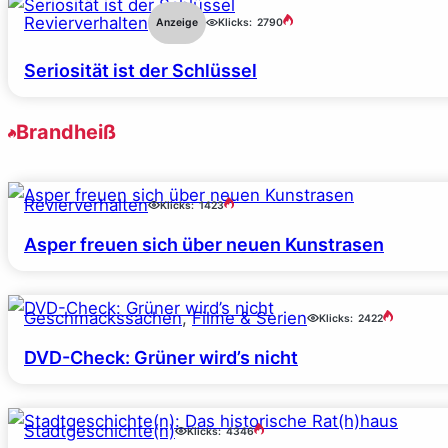
Revierverhalten
Anzeige
Klicks:
2790
Seriosität ist der Schlüssel
Brandheiß
Revierverhalten
Klicks:
1423
Asper freuen sich über neuen Kunstrasen
Geschmackssachen
, 
Filme & Serien
Klicks:
2422
DVD-Check: Grüner wird’s nicht
Stadtgeschichte(n)
Klicks:
4346