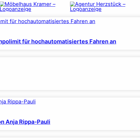
polimit für hochautomatisiertes Fahren an
on Anja Rippa-Pauli