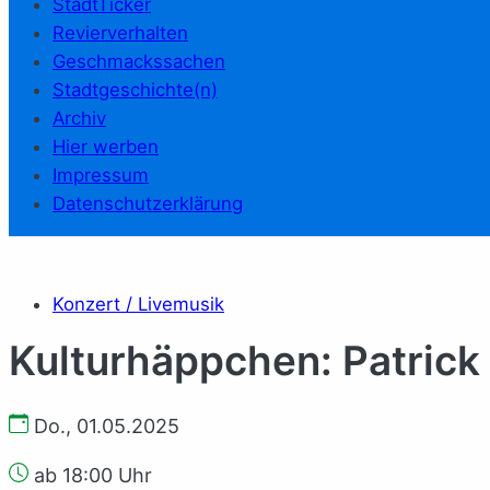
StadtTicker
Revierverhalten
Geschmackssachen
Stadtgeschichte(n)
Archiv
Hier werben
Impressum
Datenschutzerklärung
Konzert / Livemusik
Kulturhäppchen: Patrick
Do., 01.05.2025
ab 18:00 Uhr