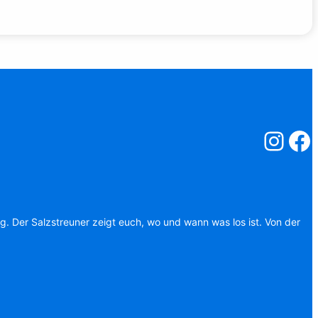
Salzstreuner
Salzst
ag. Der Salzstreuner zeigt euch, wo und wann was los ist. Von der