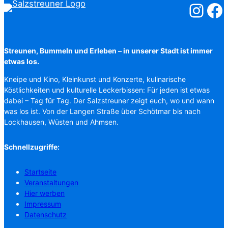
Salzstreuner
Salzst
Streunen, Bummeln und Erleben – in unserer Stadt ist immer
etwas los.
Kneipe und Kino, Kleinkunst und Konzerte, kulinarische
Köstlichkeiten und kulturelle Leckerbissen: Für jeden ist etwas
dabei – Tag für Tag. Der Salzstreuner zeigt euch, wo und wann
was los ist. Von der Langen Straße über Schötmar bis nach
Lockhausen, Wüsten und Ahmsen.
Schnellzugriffe:
Startseite
Veranstaltungen
Hier werben
Impressum
Datenschutz