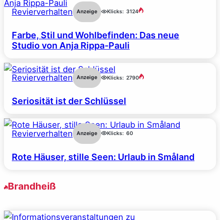
Revierverhalten
Anzeige
Klicks:
3124
Farbe, Stil und Wohlbefinden: Das neue
Studio von Anja Rippa-Pauli
Revierverhalten
Anzeige
Klicks:
2790
Seriosität ist der Schlüssel
Revierverhalten
Anzeige
Klicks:
60
Rote Häuser, stille Seen: Urlaub in Småland
Brandheiß