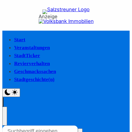
Anzeige
Start
Veranstaltungen
StadtTicker
Revierverhalten
Geschmackssachen
Stadtgeschichte(n)