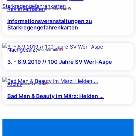
Revierverhalten
Klicks:
1341
Informationsveranstaltungen zu
Starkregengefahrenkarten
Nachgesalzt
Klicks:
1961
3. – 8.9.2019 // 100 Jahre SV Werl-Aspe
Archiv
Klicks:
3178
Bad Men & Beauty im März: Helden …