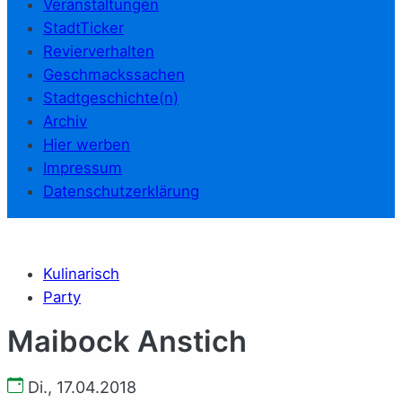
Veranstaltungen
StadtTicker
Revierverhalten
Geschmackssachen
Stadtgeschichte(n)
Archiv
Hier werben
Impressum
Datenschutzerklärung
Kulinarisch
Party
Maibock Anstich
Di., 17.04.2018