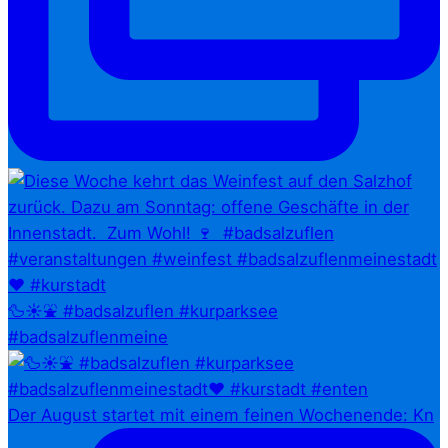
🦆☀️⛲ #badsalzuflen #kurparksee
#badsalzuflenmeine
Der August startet mit einem feinen Wochenende: Kn