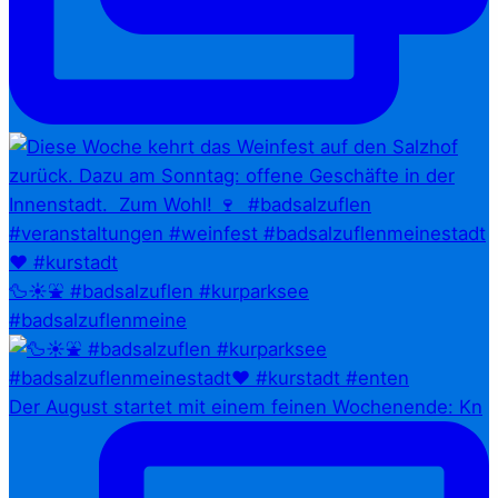
🦆☀️⛲ #badsalzuflen #kurparksee
#badsalzuflenmeine
Der August startet mit einem feinen Wochenende: Kn