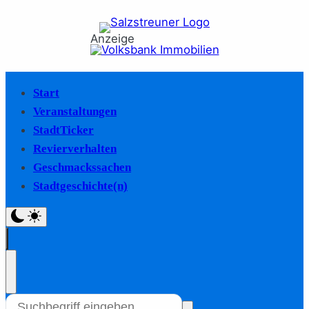
Anzeige
Start
Veranstaltungen
StadtTicker
Revierverhalten
Geschmackssachen
Stadtgeschichte(n)