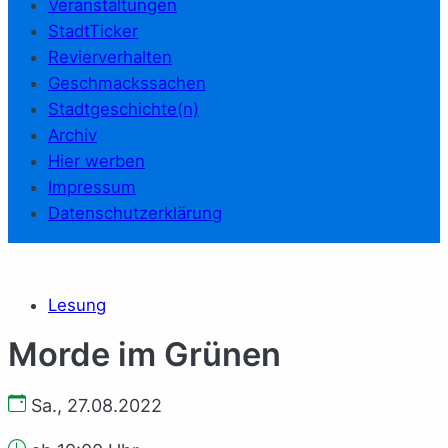
Veranstaltungen
StadtTicker
Revierverhalten
Geschmackssachen
Stadtgeschichte(n)
Archiv
Hier werben
Impressum
Datenschutzerklärung
Lesung
Morde im Grünen
Sa., 27.08.2022