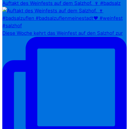
Auftakt des Weinfests auf dem Salzhof. 🍷 #badsalz
Diese Woche kehrt das Weinfest auf den Salzhof zur