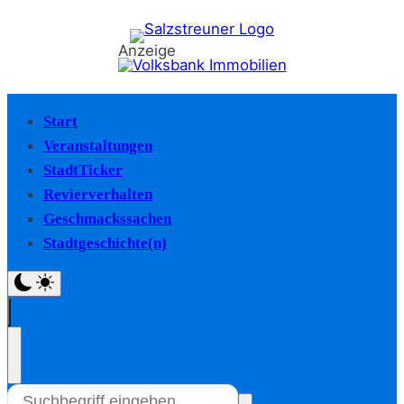
Anzeige
Start
Veranstaltungen
StadtTicker
Revierverhalten
Geschmackssachen
Stadtgeschichte(n)