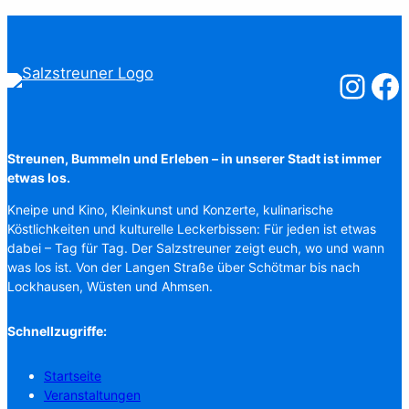
Salzstreuner
Salzst
Streunen, Bummeln und Erleben – in unserer Stadt ist immer
etwas los.
Kneipe und Kino, Kleinkunst und Konzerte, kulinarische
Köstlichkeiten und kulturelle Leckerbissen: Für jeden ist etwas
dabei – Tag für Tag. Der Salzstreuner zeigt euch, wo und wann
was los ist. Von der Langen Straße über Schötmar bis nach
Lockhausen, Wüsten und Ahmsen.
Schnellzugriffe:
Startseite
Veranstaltungen