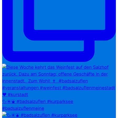
🦆☀️⛲ #badsalzuflen #kurparksee
#badsalzuflenmeine