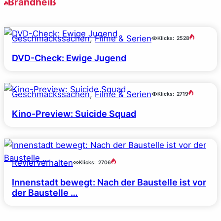
Brandheiß
Geschmackssachen
, 
Filme & Serien
Klicks:
2528
DVD-Check: Ewige Jugend
Geschmackssachen
, 
Filme & Serien
Klicks:
2719
Kino-Preview: Suicide Squad
Revierverhalten
Klicks:
2706
Innenstadt bewegt: Nach der Baustelle ist vor
der Baustelle …