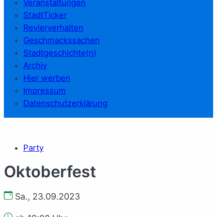
Veranstaltungen
StadtTicker
Revierverhalten
Geschmackssachen
Stadtgeschichte(n)
Archiv
Hier werben
Impressum
Datenschutzerklärung
Party
Oktoberfest
Sa., 23.09.2023