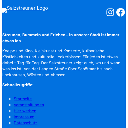
Salzstreuner
Salzst
Streunen, Bummeln und Erleben – in unserer Stadt ist immer
etwas los.
Kneipe und Kino, Kleinkunst und Konzerte, kulinarische
Köstlichkeiten und kulturelle Leckerbissen: Für jeden ist etwas
dabei – Tag für Tag. Der Salzstreuner zeigt euch, wo und wann
was los ist. Von der Langen Straße über Schötmar bis nach
Lockhausen, Wüsten und Ahmsen.
Schnellzugriffe:
Startseite
Veranstaltungen
Hier werben
Impressum
Datenschutz