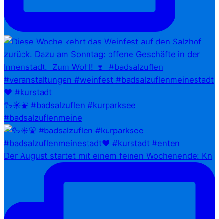
🦆☀️⛲ #badsalzuflen #kurparksee
#badsalzuflenmeine
Der August startet mit einem feinen Wochenende: Kn