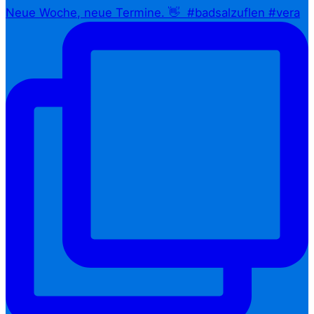
Neue Woche, neue Termine. 👋⁠ ⁠ #badsalzuflen #vera