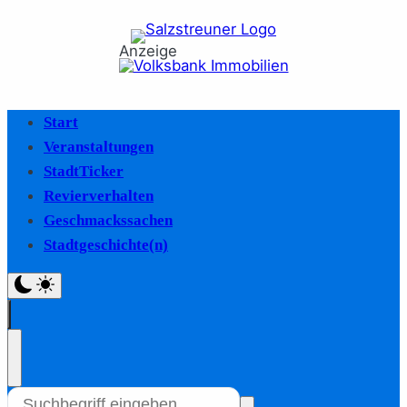
Anzeige
Start
Veranstaltungen
StadtTicker
Revierverhalten
Geschmackssachen
Stadtgeschichte(n)