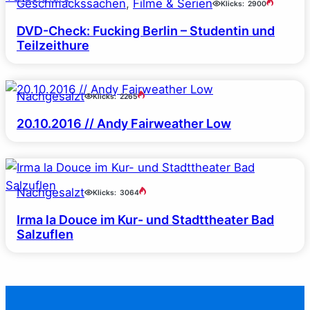
Geschmackssachen
, 
Filme & Serien
Klicks:
2900
DVD-Check: Fucking Berlin – Studentin und
Teilzeithure
Nachgesalzt
Klicks:
2265
20.10.2016 // Andy Fairweather Low
Nachgesalzt
Klicks:
3064
Irma la Douce im Kur- und Stadttheater Bad
Salzuflen