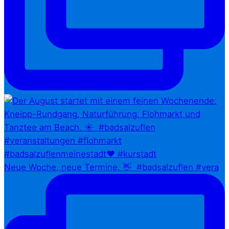
Neue Woche, neue Termine. 👋⁠ ⁠ #badsalzuflen #vera