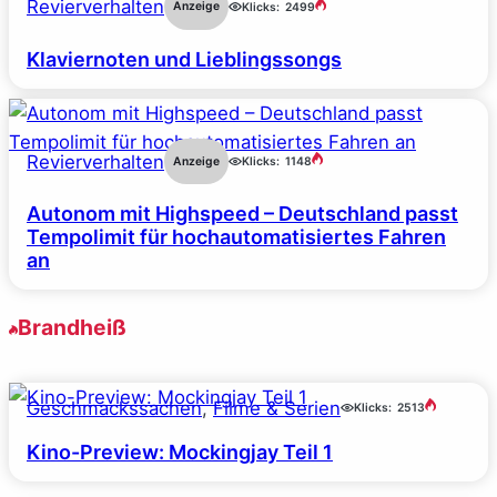
Revierverhalten
Anzeige
Klicks:
2499
Klaviernoten und Lieblingssongs
Revierverhalten
Anzeige
Klicks:
1148
Autonom mit Highspeed – Deutschland passt
Tempolimit für hochautomatisiertes Fahren
an
Brandheiß
Geschmackssachen
, 
Filme & Serien
Klicks:
2513
Kino-Preview: Mockingjay Teil 1