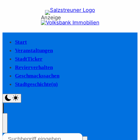
Anzeige
Start
Veranstaltungen
StadtTicker
Revierverhalten
Geschmackssachen
Stadtgeschichte(n)