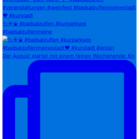
🦆☀️⛲ #badsalzuflen #kurparksee
#badsalzuflenmeine
Der August startet mit einem feinen Wochenende: Kn