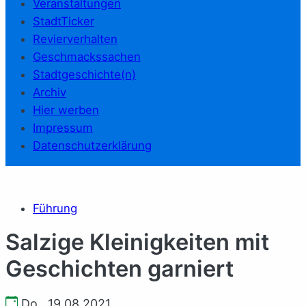
Veranstaltungen
StadtTicker
Revierverhalten
Geschmackssachen
Stadtgeschichte(n)
Archiv
Hier werben
Impressum
Datenschutzerklärung
Führung
Salzige Kleinigkeiten mit
Geschichten garniert
Do., 19.08.2021