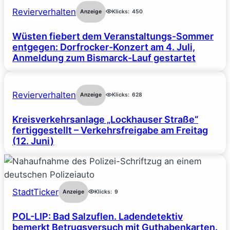
Revierverhalten
Anzeige
Klicks:
450
Wüsten fiebert dem Veranstaltungs-Sommer
entgegen: Dorfrocker-Konzert am 4. Juli,
Anmeldung zum Bismarck-Lauf gestartet
Revierverhalten
Anzeige
Klicks:
628
Kreisverkehrsanlage „Lockhauser Straße“
fertiggestellt – Verkehrsfreigabe am Freitag
(12. Juni)
StadtTicker
Anzeige
Klicks:
9
POL-LIP: Bad Salzuflen. Ladendetektiv
bemerkt Betrugsversuch mit Guthabenkarten.