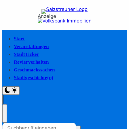
Anzeige
Start
Veranstaltungen
StadtTicker
Revierverhalten
Geschmackssachen
Stadtgeschichte(n)