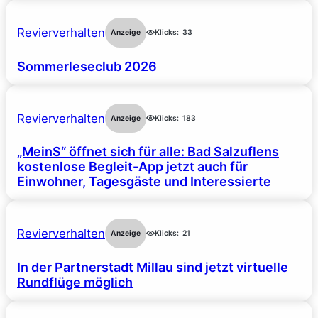
Revierverhalten
Anzeige
Klicks:
33
Sommerleseclub 2026
Revierverhalten
Anzeige
Klicks:
183
„MeinS“ öffnet sich für alle: Bad Salzuflens
kostenlose Begleit-App jetzt auch für
Einwohner, Tagesgäste und Interessierte
Revierverhalten
Anzeige
Klicks:
21
In der Partnerstadt Millau sind jetzt virtuelle
Rundflüge möglich