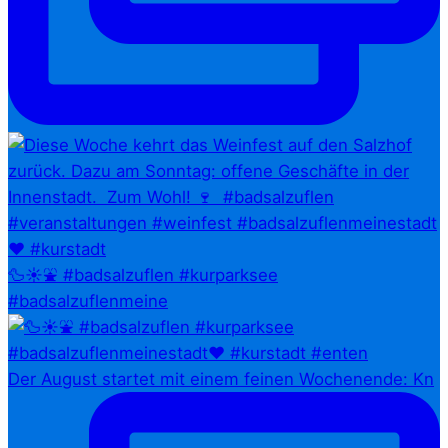
🦆☀️⛲ #badsalzuflen #kurparksee
#badsalzuflenmeine
Der August startet mit einem feinen Wochenende: Kn