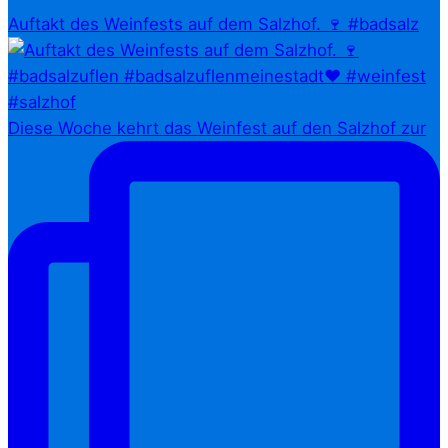
Auftakt des Weinfests auf dem Salzhof. 🍷 #badsalz
Diese Woche kehrt das Weinfest auf den Salzhof zur