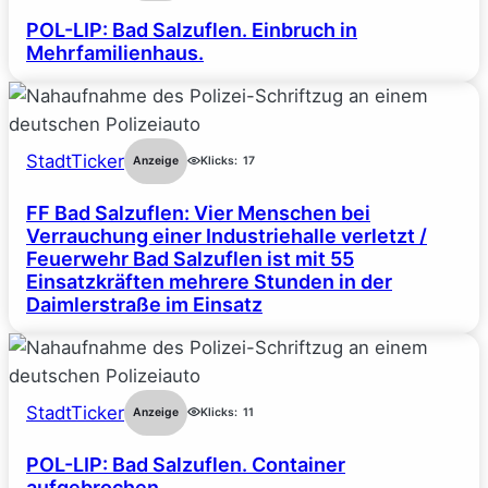
POL-LIP: Bad Salzuflen. Einbruch in
Mehrfamilienhaus.
StadtTicker
Anzeige
Klicks:
17
FF Bad Salzuflen: Vier Menschen bei
Verrauchung einer Industriehalle verletzt /
Feuerwehr Bad Salzuflen ist mit 55
Einsatzkräften mehrere Stunden in der
Daimlerstraße im Einsatz
StadtTicker
Anzeige
Klicks:
11
POL-LIP: Bad Salzuflen. Container
aufgebrochen.