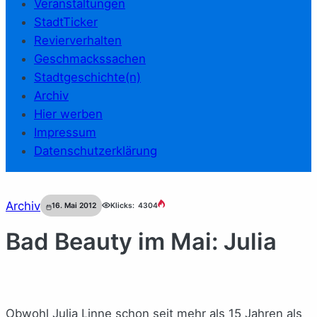
Veranstaltungen
StadtTicker
Revierverhalten
Geschmackssachen
Stadtgeschichte(n)
Archiv
Hier werben
Impressum
Datenschutzerklärung
Archiv
16. Mai 2012
Klicks:
4304
Bad Beauty im Mai: Julia
Obwohl Julia Linne schon seit mehr als 15 Jahren als