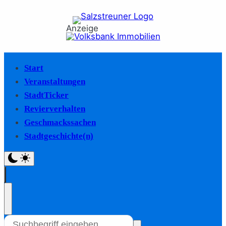
Anzeige
Start
Veranstaltungen
StadtTicker
Revierverhalten
Geschmackssachen
Stadtgeschichte(n)