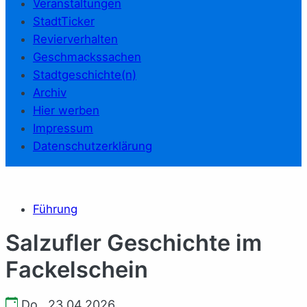
Veranstaltungen
StadtTicker
Revierverhalten
Geschmackssachen
Stadtgeschichte(n)
Archiv
Hier werben
Impressum
Datenschutzerklärung
Führung
Salzufler Geschichte im
Fackelschein
Do., 23.04.2026