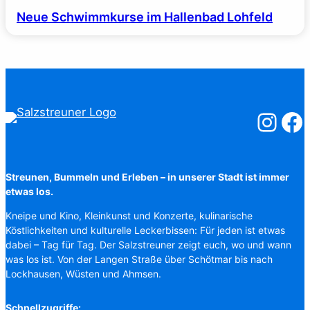
Neue Schwimmkurse im Hallenbad Lohfeld
Salzstreuner
Salzst
Streunen, Bummeln und Erleben – in unserer Stadt ist immer
etwas los.
Kneipe und Kino, Kleinkunst und Konzerte, kulinarische
Köstlichkeiten und kulturelle Leckerbissen: Für jeden ist etwas
dabei – Tag für Tag. Der Salzstreuner zeigt euch, wo und wann
was los ist. Von der Langen Straße über Schötmar bis nach
Lockhausen, Wüsten und Ahmsen.
Schnellzugriffe: