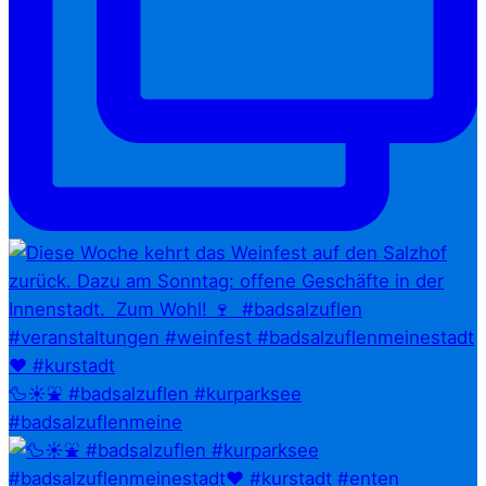
🦆☀️⛲ #badsalzuflen #kurparksee
#badsalzuflenmeine