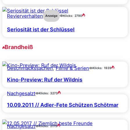
Revierverhalten
Anzeige
Klicks:
2790
Seriosität ist der Schlüssel
Brandheiß
Geschmackssachen
, 
Filme & Serien
Klicks:
1939
Kino-Preview: Ruf der Wildnis
Nachgesalzt
Klicks:
3273
10.09.2011 // Adler-Fete Schützen Schötmar
Nachgesalzt
Klicks:
2175