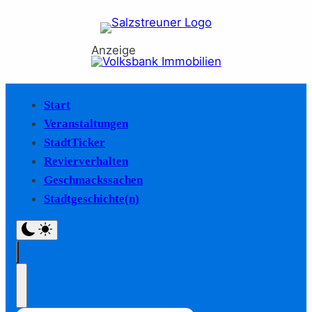
Anzeige
Start
Veranstaltungen
StadtTicker
Revierverhalten
Geschmackssachen
Stadtgeschichte(n)