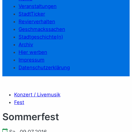
Veranstaltungen
StadtTicker
Revierverhalten
Geschmackssachen
Stadtgeschichte(n)
Archiv
Hier werben
Impressum
Datenschutzerklärung
Konzert / Livemusik
Fest
Sommerfest
Sa., 09.07.2016