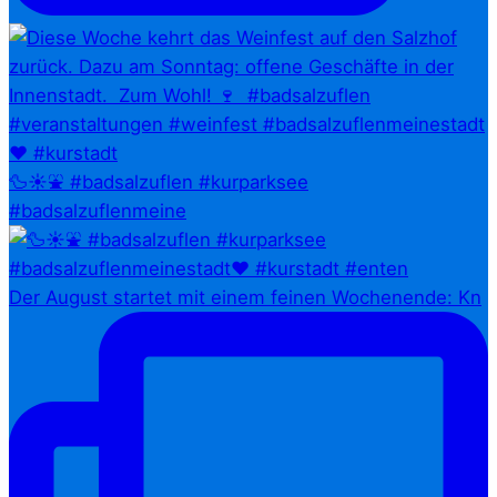
🦆☀️⛲ #badsalzuflen #kurparksee
#badsalzuflenmeine
Der August startet mit einem feinen Wochenende: Kn