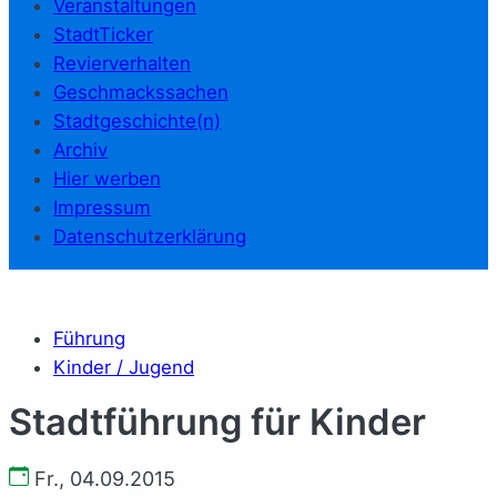
Veranstaltungen
StadtTicker
Revierverhalten
Geschmackssachen
Stadtgeschichte(n)
Archiv
Hier werben
Impressum
Datenschutzerklärung
Führung
Kinder / Jugend
Stadtführung für Kinder
Fr., 04.09.2015