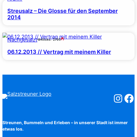
Streusalz – Die Glosse für den September
2014
Nachgesalzt
Klicks:
2795
06.12.2013 // Vertrag mit meinem Killer
Salzstreuner
Salzst
Streunen, Bummeln und Erleben – in unserer Stadt ist immer
etwas los.