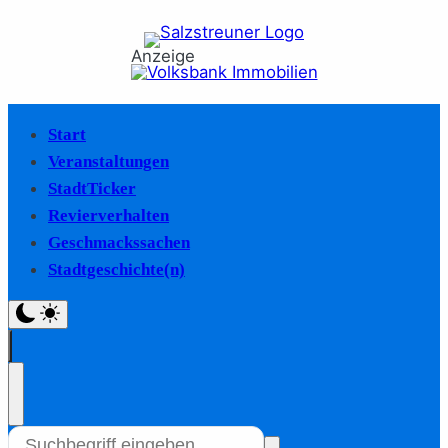
Anzeige
Start
Veranstaltungen
StadtTicker
Revierverhalten
Geschmackssachen
Stadtgeschichte(n)