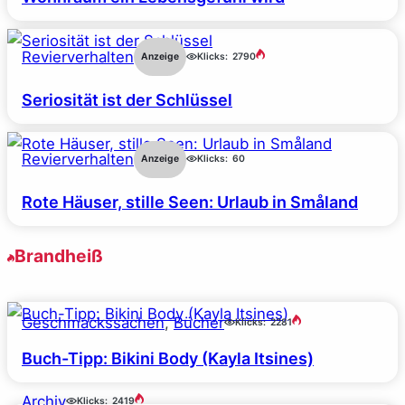
Revierverhalten
Anzeige
Klicks:
2790
Seriosität ist der Schlüssel
Revierverhalten
Anzeige
Klicks:
60
Rote Häuser, stille Seen: Urlaub in Småland
Brandheiß
Geschmackssachen
, 
Bücher
Klicks:
2281
Buch-Tipp: Bikini Body (Kayla Itsines)
Archiv
Klicks:
2419