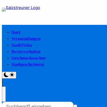
Start
Veranstaltungen
StadtTicker
Revierverhalten
Geschmackssachen
Stadtgeschichte(n)