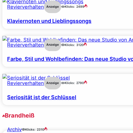
Revierverhalten
Anzeige
Klicks:
2499
Klaviernoten und Lieblingssongs
Revierverhalten
Anzeige
Klicks:
3120
Farbe, Stil und Wohlbefinden: Das neue Studio v
Revierverhalten
Anzeige
Klicks:
2790
Seriosität ist der Schlüssel
Brandheiß
Archiv
Klicks:
2310