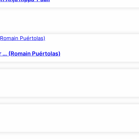
er … (Romain Puértolas)