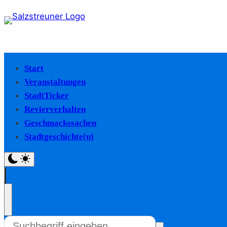
Start
Veranstaltungen
StadtTicker
Revierverhalten
Geschmackssachen
Stadtgeschichte(n)