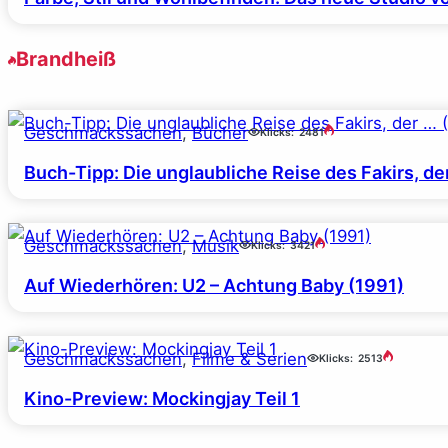
Brandheiß
Geschmackssachen
, 
Bücher
Klicks:
2481
Buch-Tipp: Die unglaubliche Reise des Fakirs, d
Geschmackssachen
, 
Musik
Klicks:
3421
Auf Wiederhören: U2 – Achtung Baby (1991)
Geschmackssachen
, 
Filme & Serien
Klicks:
2513
Kino-Preview: Mockingjay Teil 1