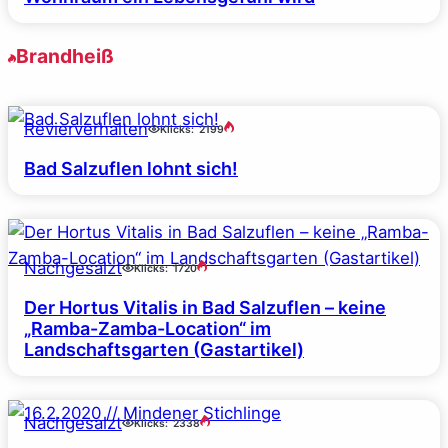
Brandheiß
Revierverhalten
Klicks:
2199
Bad Salzuflen lohnt sich!
Nachgesalzt
Klicks:
1720
Der Hortus Vitalis in Bad Salzuflen – keine
„Ramba-Zamba-Location“ im
Landschaftsgarten (Gastartikel)
Nachgesalzt
Klicks:
2338