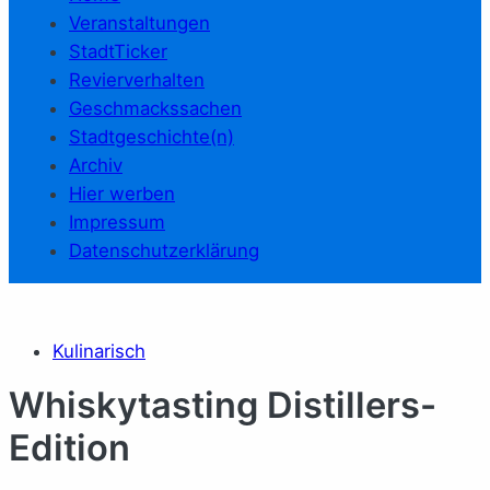
Veranstaltungen
StadtTicker
Revierverhalten
Geschmackssachen
Stadtgeschichte(n)
Archiv
Hier werben
Impressum
Datenschutzerklärung
Kulinarisch
Whiskytasting Distillers-
Edition