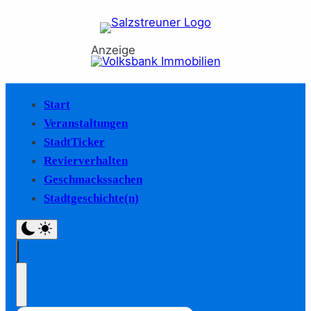
Anzeige
Start
Veranstaltungen
StadtTicker
Revierverhalten
Geschmackssachen
Stadtgeschichte(n)