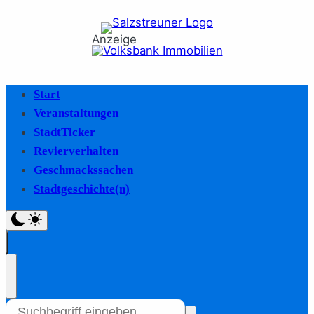
Anzeige
Start
Veranstaltungen
StadtTicker
Revierverhalten
Geschmackssachen
Stadtgeschichte(n)