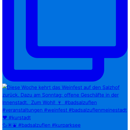
🦆☀️⛲ #badsalzuflen #kurparksee