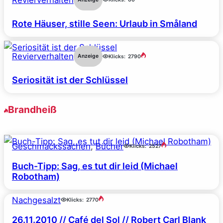
Rote Häuser, stille Seen: Urlaub in Småland
Revierverhalten
Anzeige
Klicks:
2790
Seriosität ist der Schlüssel
Brandheiß
Geschmackssachen
, 
Bücher
Klicks:
2527
Buch-Tipp: Sag, es tut dir leid (Michael
Robotham)
Nachgesalzt
Klicks:
2770
26.11.2010 // Café del Sol // Robert Carl Blank