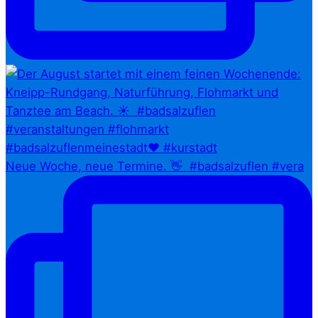
Neue Woche, neue Termine. 👋⁠ ⁠ #badsalzuflen #vera