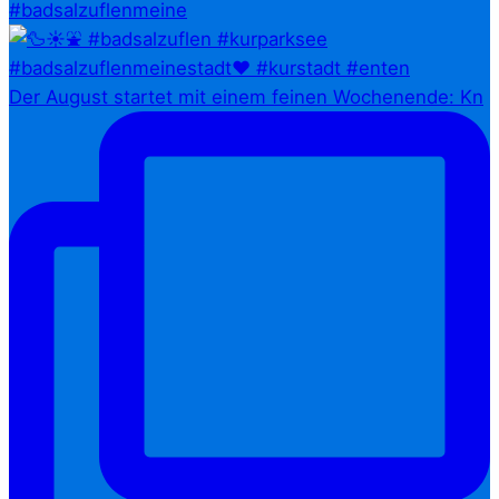
#badsalzuflenmeine
Der August startet mit einem feinen Wochenende: Kn