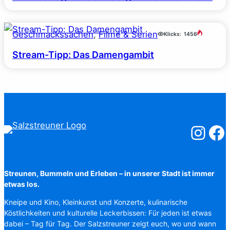
Geschmackssachen
, 
Filme & Serien
Klicks:
1456
Stream-Tipp: Das Damengambit
Salzstreuner
Salzst
Streunen, Bummeln und Erleben – in unserer Stadt ist immer
etwas los.
Kneipe und Kino, Kleinkunst und Konzerte, kulinarische
Köstlichkeiten und kulturelle Leckerbissen: Für jeden ist etwas
dabei – Tag für Tag. Der Salzstreuner zeigt euch, wo und wann