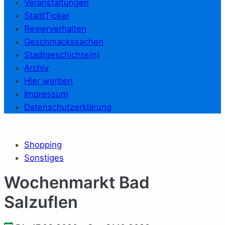
Veranstaltungen
StadtTicker
Revierverhalten
Geschmackssachen
Stadtgeschichte(n)
Archiv
Hier werben
Impressum
Datenschutzerklärung
Shopping
Sonstiges
Wochenmarkt Bad
Salzuflen