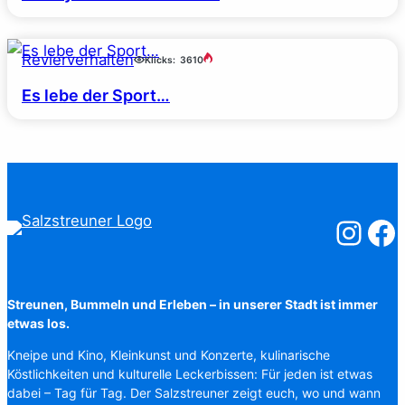
Revierverhalten
Klicks:
3610
Es lebe der Sport…
Salzstreuner
Salzst
Streunen, Bummeln und Erleben – in unserer Stadt ist immer
etwas los.
Kneipe und Kino, Kleinkunst und Konzerte, kulinarische
Köstlichkeiten und kulturelle Leckerbissen: Für jeden ist etwas
dabei – Tag für Tag. Der Salzstreuner zeigt euch, wo und wann