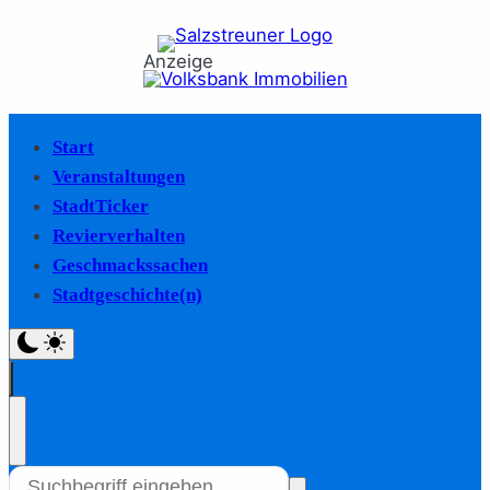
Anzeige
Start
Veranstaltungen
StadtTicker
Revierverhalten
Geschmackssachen
Stadtgeschichte(n)