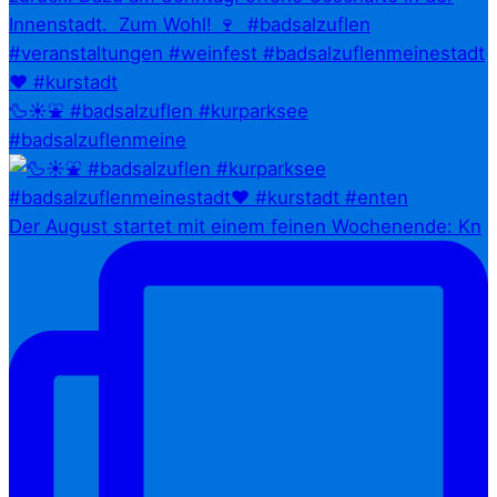
🦆☀️⛲ #badsalzuflen #kurparksee
#badsalzuflenmeine
Der August startet mit einem feinen Wochenende: Kn