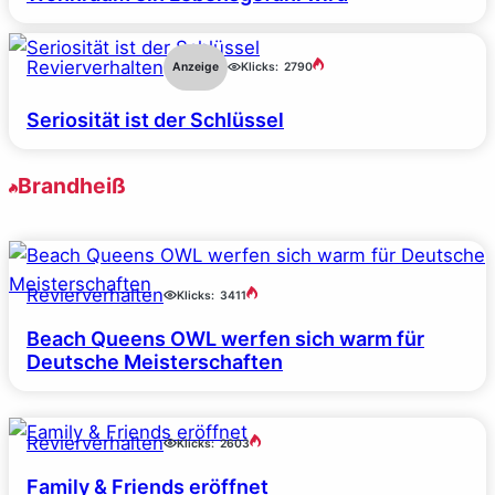
Revierverhalten
Anzeige
Klicks:
2790
Seriosität ist der Schlüssel
Brandheiß
Revierverhalten
Klicks:
3411
Beach Queens OWL werfen sich warm für
Deutsche Meisterschaften
Revierverhalten
Klicks:
2603
Family & Friends eröffnet