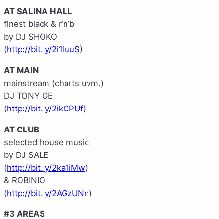
AT SALINA HALL
finest black & r’n’b
by DJ SHOKO
(
http://bit.ly/2i1IuuS
)
AT MAIN
mainstream (charts uvm.)
DJ TONY GE
(
http://bit.ly/2ikCPUf
)
AT CLUB
selected house music
by DJ SALE
(
http://bit.ly/2ka1iMw
)
& ROBINIO
(
http://bit.ly/2AGzUNn
)
#3 AREAS