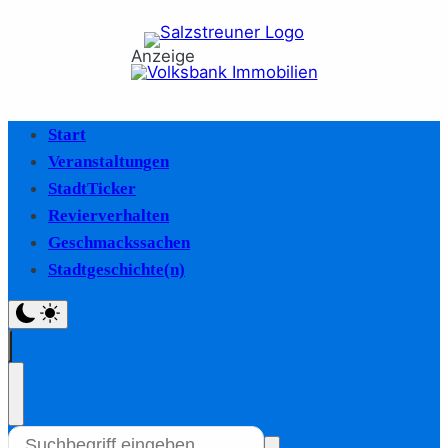
Anzeige
Start
Veranstaltungen
StadtTicker
Revierverhalten
Geschmackssachen
Stadtgeschichte(n)