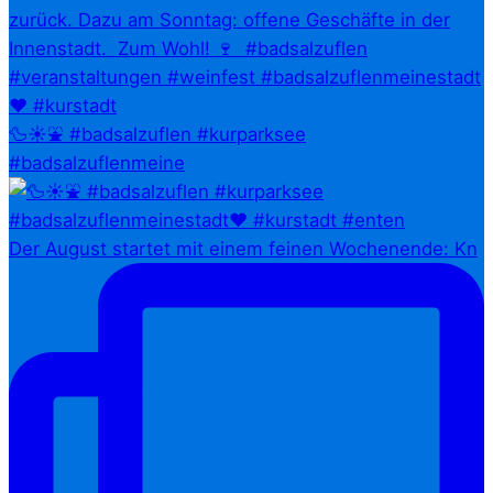
🦆☀️⛲ #badsalzuflen #kurparksee
#badsalzuflenmeine
Der August startet mit einem feinen Wochenende: Kn