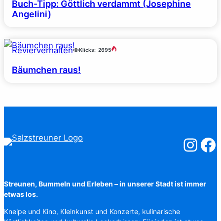
Buch-Tipp: Göttlich verdammt (Josephine
Angelini)
Revierverhalten
Klicks:
2695
Bäumchen raus!
Salzstreuner
Salzst
Streunen, Bummeln und Erleben – in unserer Stadt ist immer
etwas los.
Kneipe und Kino, Kleinkunst und Konzerte, kulinarische