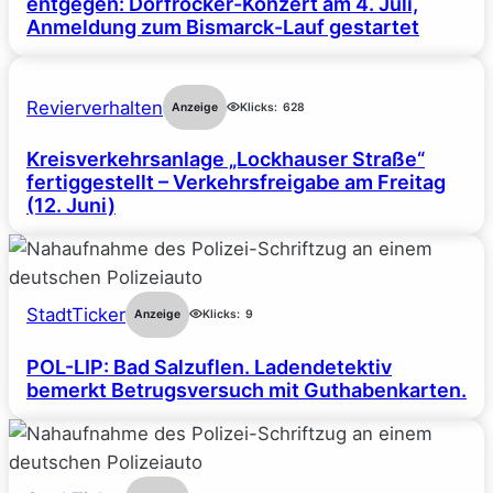
entgegen: Dorfrocker-Konzert am 4. Juli,
Anmeldung zum Bismarck-Lauf gestartet
Revierverhalten
Anzeige
Klicks:
628
Kreisverkehrsanlage „Lockhauser Straße“
fertiggestellt – Verkehrsfreigabe am Freitag
(12. Juni)
StadtTicker
Anzeige
Klicks:
9
POL-LIP: Bad Salzuflen. Ladendetektiv
bemerkt Betrugsversuch mit Guthabenkarten.