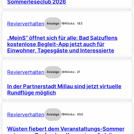
Sommerleseclub 2026
Revierverhalten
Anzeige
Klicks:
183
„MeinS“ öffnet sich für alle: Bad Salzuflens
kostenlose Begleit-App jetzt auch für
Einwohner, Tagesgäste und Interessierte
Revierverhalten
Anzeige
Klicks:
21
In der Partnerstadt Millau sind jetzt virtuelle
Rundflüge möglich
Revierverhalten
Anzeige
Klicks:
450
Wüsten fiebert dem Veranstaltungs-Sommer