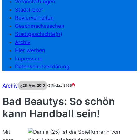
Veranstaltungen
StadtTicker
Revierverhalten
Geschmackssachen
Stadtgeschichte(n)
Archiv
Hier werben
Impressum
Datenschutzerklärung
Archiv
28. Aug. 2010
Klicks:
3766
Bad Beautys: So schön
kann Handball sein!
Mit
dem