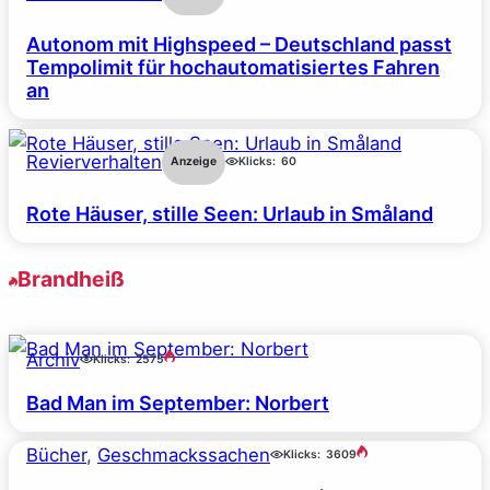
Autonom mit Highspeed – Deutschland passt
Tempolimit für hochautomatisiertes Fahren
an
Revierverhalten
Anzeige
Klicks:
60
Rote Häuser, stille Seen: Urlaub in Småland
Brandheiß
Archiv
Klicks:
2575
Bad Man im September: Norbert
Bücher
, 
Geschmackssachen
Klicks:
3609