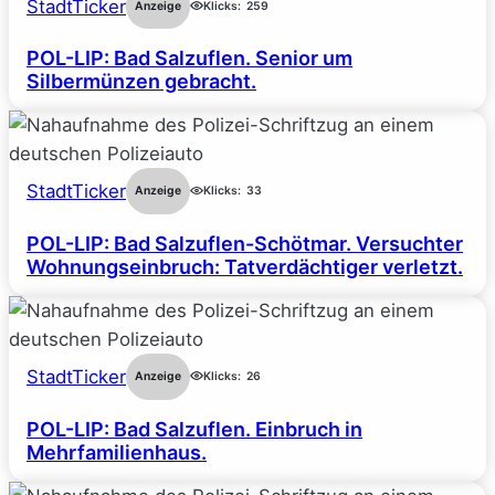
StadtTicker
Anzeige
Klicks:
259
POL-LIP: Bad Salzuflen. Senior um
Silbermünzen gebracht.
StadtTicker
Anzeige
Klicks:
33
POL-LIP: Bad Salzuflen-Schötmar. Versuchter
Wohnungseinbruch: Tatverdächtiger verletzt.
StadtTicker
Anzeige
Klicks:
26
POL-LIP: Bad Salzuflen. Einbruch in
Mehrfamilienhaus.