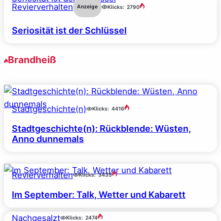
Revierverhalten
Anzeige
Klicks:
2790
Seriosität ist der Schlüssel
Brandheiß
Stadtgeschichte(n)
Klicks:
4416
Stadtgeschichte(n): Rückblende: Wüsten,
Anno dunnemals
Revierverhalten
Klicks:
3435
Im September: Talk, Wetter und Kabarett
Nachgesalzt
Klicks:
2474