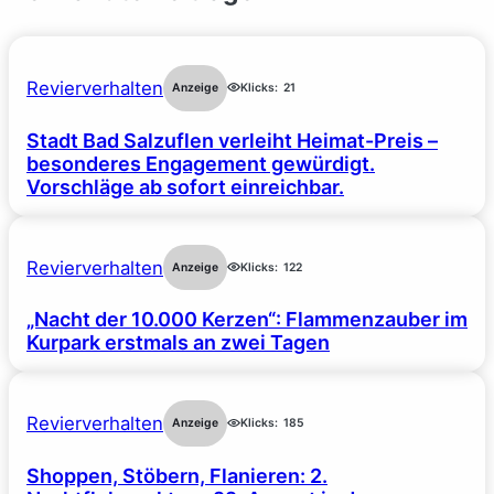
Revierverhalten
Anzeige
Klicks:
21
Stadt Bad Salzuflen verleiht Heimat-Preis –
besonderes Engagement gewürdigt.
Vorschläge ab sofort einreichbar.
Revierverhalten
Anzeige
Klicks:
122
„Nacht der 10.000 Kerzen“: Flammenzauber im
Kurpark erstmals an zwei Tagen
Revierverhalten
Anzeige
Klicks:
185
Shoppen, Stöbern, Flanieren: 2.