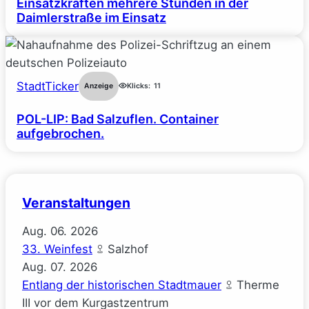
Einsatzkräften mehrere Stunden in der
Daimlerstraße im Einsatz
StadtTicker
Anzeige
Klicks:
11
POL-LIP: Bad Salzuflen. Container
aufgebrochen.
Veranstaltungen
Aug.
06.
2026
33. Weinfest
Salzhof
Aug.
07.
2026
Entlang der historischen Stadtmauer
Therme
III vor dem Kurgastzentrum