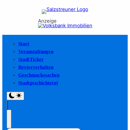
Anzeige
Start
Veranstaltungen
StadtTicker
Revierverhalten
Geschmackssachen
Stadtgeschichte(n)