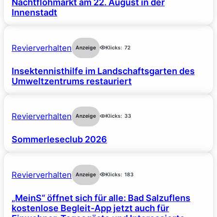
Nachtflohmarkt am 22. August in der
Innenstadt
Revierverhalten
Anzeige
Klicks:
72
Insektennisthilfe im Landschaftsgarten des
Umweltzentrums restauriert
Revierverhalten
Anzeige
Klicks:
33
Sommerleseclub 2026
Revierverhalten
Anzeige
Klicks:
183
„MeinS“ öffnet sich für alle: Bad Salzuflens
kostenlose Begleit-App jetzt auch für