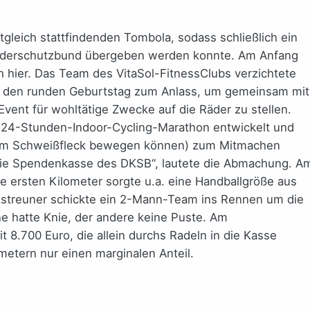
gleich stattfindenden Tombola, sodass schließlich ein
nderschutzbund übergeben werden konnte. Am Anfang
h hier. Das Team des VitaSol-FitnessClubs verzichtete
es den runden Geburtstag zum Anlass, um gemeinsam mit
vent für wohltätige Zwecke auf die Räder zu stellen.
 24-Stunden-Indoor-Cycling-Marathon entwickelt und
t vom Schweißfleck bewegen können) zum Mitmachen
die Spendenkasse des DKSB“, lautete die Abmachung. A
ie ersten Kilometer sorgte u.a. eine Handballgröße aus
zstreuner schickte ein 2-Mann-Team ins Rennen um die
ne hatte Knie, der andere keine Puste. Am
 8.700 Euro, die allein durchs Radeln in die Kasse
metern nur einen marginalen Anteil.