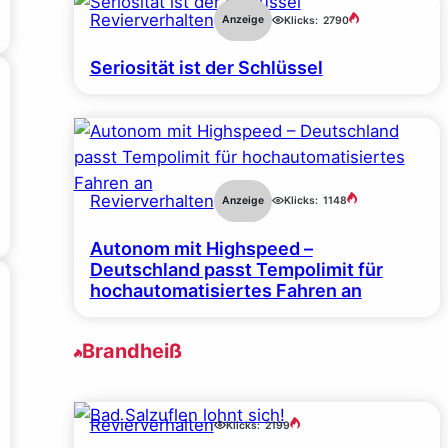
Revierverhalten
Anzeige
Klicks:
2790
Seriosität ist der Schlüssel
Revierverhalten
Anzeige
Klicks:
1148
Autonom mit Highspeed –
Deutschland passt Tempolimit für
hochautomatisiertes Fahren an
Brandheiß
Revierverhalten
Klicks:
2199