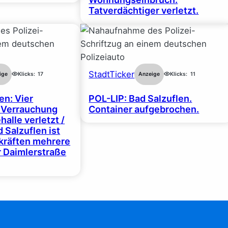
Tatverdächtiger verletzt.
StadtTicker
ige
Klicks:
17
Anzeige
Klicks:
11
en: Vier
POL-LIP: Bad Salzuflen.
 Verrauchung
Container aufgebrochen.
halle verletzt /
 Salzuflen ist
zkräften mehrere
r Daimlerstraße