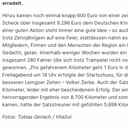
erradelt.
Hinzu kamen noch einmal knapp 600 Euro von einer zeit
Scheck über insgesamt 9.296 Euro dem Deutschen Ki
einer guten Aktion steht immer eine gute Idee – so auc
trotz Zehnjährigem auf eine Feier, stattdessen nahm 
Mitgliedern, Firmen und den Menschen der Region ein E
Gedacht, getan. Innerhalb weniger Wochen wurden ein
insgesamt 280 Fahrer (die sich trotz Trampelei nich
gewonnen. „Pro gefahrenem Kilometer geht 1 Euro in 
Freitagabend um 18 Uhr erfolgte der Startschuss, für d
besseren Lemgoer Zeiten – Volker Zerbe. Auch der Sal
Kilometer, leider mit eher bescheidenem Erfolg. Der ei
hervorragenden Ergebnis von 8.700 Kilometer und somit
kamen, hatte der Salzstreuner mit gefühlten 5,699 Kilo
Fotos: Tobias Gerlach / VitaSol