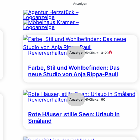
Anzeigen
Revierverhalten
Anzeige
Klicks:
3120
Farbe, Stil und Wohlbefinden: Das
neue Studio von Anja Rippa-Pauli
Revierverhalten
Anzeige
Klicks:
60
Rote Häuser, stille Seen: Urlaub in
Småland