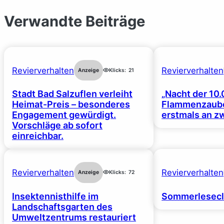
Verwandte Beiträge
Revierverhalten
Revierverhalten
Anzeige
Klicks:
21
Stadt Bad Salzuflen verleiht
„Nacht der 10.
Heimat-Preis – besonderes
Flammenzaube
Engagement gewürdigt.
erstmals an z
Vorschläge ab sofort
einreichbar.
Revierverhalten
Revierverhalten
Anzeige
Klicks:
72
Insektennisthilfe im
Sommerlesecl
Landschaftsgarten des
Umweltzentrums restauriert