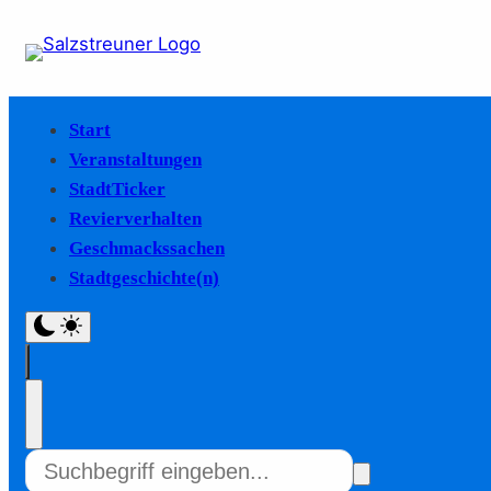
Start
Veranstaltungen
StadtTicker
Revierverhalten
Geschmackssachen
Stadtgeschichte(n)