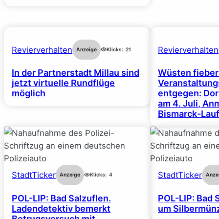
Revierverhalten
Revierverhalten
Anzeige
Klicks:
21
In der Partnerstadt Millau sind
Wüsten fiebe
jetzt virtuelle Rundflüge
Veranstaltun
möglich
entgegen: Dor
am 4. Juli, A
Bismarck-Lauf
StadtTicker
StadtTicker
Anzeige
Klicks:
4
Anze
POL-LIP: Bad Salzuflen.
POL-LIP: Bad S
Ladendetektiv bemerkt
um Silbermünz
Betrugsversuch mit