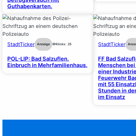
Guthabenkarten.
StadtTicker
StadtTicker
Anzeige
Klicks:
25
Anze
POL-LIP: Bad Salzuflen.
FF Bad Salzufl
Einbruch in Mehrfamilienhaus.
Menschen bei
einer Industrie
Feuerwehr Bad
mit 55 Einsat
Stunden in de
im Einsatz