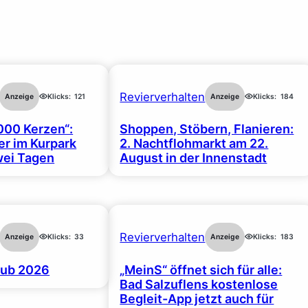
Revierverhalten
Anzeige
Klicks:
121
Anzeige
Klicks:
184
000 Kerzen“:
Shoppen, Stöbern, Flanieren:
r im Kurpark
2. Nachtflohmarkt am 22.
wei Tagen
August in der Innenstadt
Revierverhalten
Anzeige
Klicks:
33
Anzeige
Klicks:
183
ub 2026
„MeinS“ öffnet sich für alle:
Bad Salzuflens kostenlose
Begleit-App jetzt auch für