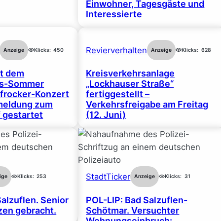
Einwohner, Tagesgäste und
Interessierte
Revierverhalten
Anzeige
Klicks:
450
Anzeige
Klicks:
628
rt dem
Kreisverkehrsanlage
gs-Sommer
„Lockhauser Straße“
frocker-Konzert
fertiggestellt –
nmeldung zum
Verkehrsfreigabe am Freitag
 gestartet
(12. Juni)
StadtTicker
ige
Klicks:
253
Anzeige
Klicks:
31
alzuflen. Senior
POL-LIP: Bad Salzuflen-
en gebracht.
Schötmar. Versuchter
Wohnungseinbruch: