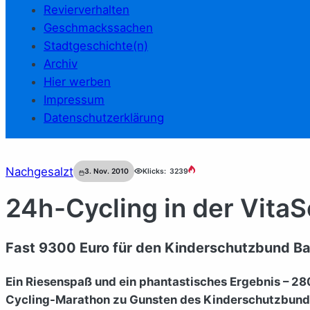
Revierverhalten
Geschmackssachen
Stadtgeschichte(n)
Archiv
Hier werben
Impressum
Datenschutzerklärung
Nachgesalzt
3. Nov. 2010
Klicks:
3239
24h-Cycling in der VitaS
Fast 9300 Euro für den Kinderschutzbund Bad
Ein Riesenspaß und ein phantastisches Ergebnis – 2
Cycling-Marathon zu Gunsten des Kinderschutzbunde