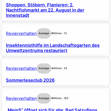
Shoppen, Stöbern, Flanieren: 2.
Nachtflohmarkt am 22. August in der
Innenstadt
Revierverhalten
Anzeige
Klicks:
73
Insektennisthilfe im Landschaftsgarten des
Umweltzentrums restauriert
Revierverhalten
Anzeige
Klicks:
33
Sommerleseclub 2026
Revierverhalten
Anzeige
Klicks:
183
„MeinS“ öffnet sich für alle: Bad Salzuflens