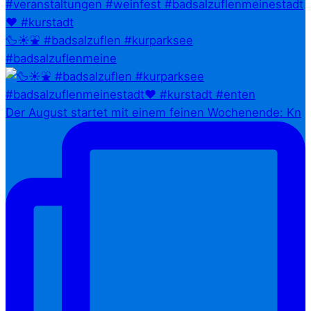
🦆☀️⛲ #badsalzuflen #kurparksee
#badsalzuflenmeine
Der August startet mit einem feinen Wochenende: Kn