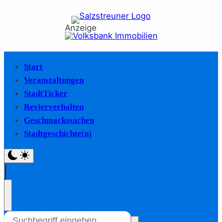
Anzeige
Start
Veranstaltungen
StadtTicker
Revierverhalten
Geschmackssachen
Stadtgeschichte(n)