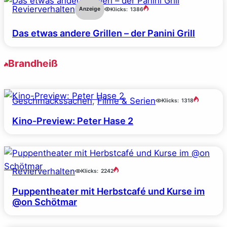
Revierverhalten
Anzeige
Klicks:
1386
Das etwas andere Grillen – der Panini Grill
Brandheiß
Geschmackssachen
, 
Filme & Serien
Klicks:
1318
Kino-Preview: Peter Hase 2
Revierverhalten
Klicks:
2242
Puppentheater mit Herbstcafé und Kurse im
@on Schötmar