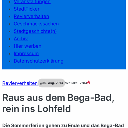
Veranstaltungen
StadtTicker
Revierverhalten
Geschmackssachen
Stadtgeschichte(n)
Archiv
Hier werben
Impressum
Datenschutzerklärung
Revierverhalten
30. Aug. 2013
Klicks:
2784
Raus aus dem Bega-Bad,
rein ins Lohfeld
Die Sommerferien gehen zu Ende und das Bega-Bad