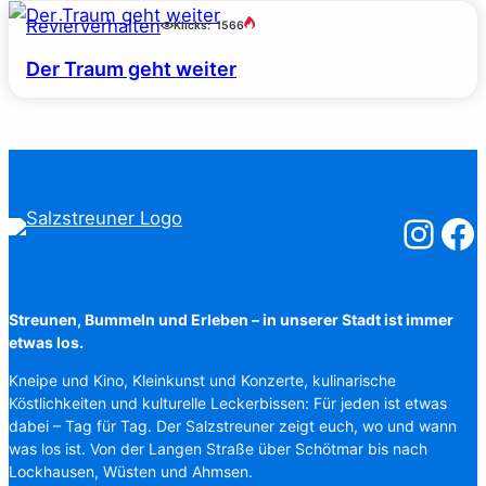
Revierverhalten
Klicks:
1566
Der Traum geht weiter
Salzstreuner
Salzst
Streunen, Bummeln und Erleben – in unserer Stadt ist immer
etwas los.
Kneipe und Kino, Kleinkunst und Konzerte, kulinarische
Köstlichkeiten und kulturelle Leckerbissen: Für jeden ist etwas
dabei – Tag für Tag. Der Salzstreuner zeigt euch, wo und wann
was los ist. Von der Langen Straße über Schötmar bis nach
Lockhausen, Wüsten und Ahmsen.