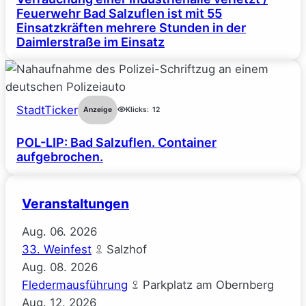
Feuerwehr Bad Salzuflen ist mit 55
Einsatzkräften mehrere Stunden in der
Daimlerstraße im Einsatz
StadtTicker
Anzeige
Klicks:
12
POL-LIP: Bad Salzuflen. Container
aufgebrochen.
Veranstaltungen
Aug.
06.
2026
33. Weinfest
Salzhof
Aug.
08.
2026
Fledermausführung
Parkplatz am Obernberg
Aug.
12.
2026